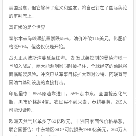
美国没赢，但它输掉了道义和盟友，将自己钉在了国际舆论
的审判席上。
真正惨的是全世界
霍尔木兹海峡通航量暴跌95%，油价冲破115美元，化肥价
格涨50%。但这仅仅是开始。
战火正从波斯湾蔓延至红海。 胡塞武装控制的曼德海峡一
旦加入战局，两大能源咽喉同时被掐住，全球经济的动脉将
面临断裂风险。冲突已从军事目标扩大到对沙特、阿联酋等
国油气基础设施的直接打击。
印度最惨：85%原油靠进口，55%走中东。全国抢液化气
瓶，黑市价格翻4倍。农民买不到尿素，春耕要黄，2亿人
可能没饭吃。
欧洲天然气账单多了60亿欧元，非洲国家面包价格暴涨，
联合国警告：中东地区GDP可能损失1940亿美元，360万人