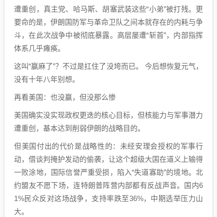
遭重创，真主党、哈马斯、胡塞武装这些“小弟”被打残。更
要命的是，伊朗国防军与革命卫队之间本就存在的内耗与争
斗，在此次战争中被彻底暴露。高层屡遭“斩首”，内部指挥
体系几乎瘫痪。
这叫“赢麻了”？不过是扛住了没垮而已。 今后想恢复元气，
没有十年八年别想。
再看美国：也没赢，但没那么惨
美国确实没实现政权更迭的核心目标，但核能力与军事潜力
遭重创，基本达到削弱伊朗的战略目的。
但美国付出的代价是战略性的：未经安理会授权的军事行
动，借谈判掩护发动的偷袭，让这个超级大国在道义上输得
一败涂地，国际信誉严重受损，陷入“失道寡助”的境地。北
约盟友不愿下场，连特朗普阵营内部都有反战声音。国内6
1%民众反对这场战争，支持率跌至36%，中期选举压力山
大。