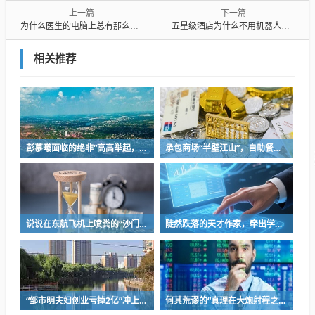
上一篇
下一篇
为什么医生的电脑上总有那么多小黄鸭？
五星级酒店为什么不用机器人送外卖？
相关推荐
彭慕曦面临的绝非“高高举起，轻轻放下”
承包商场“半壁江山”，自助餐为什么越开越多？
说说在东航飞机上喷粪的“沙门世家”
陡然跌落的天才作家，牵出学界一个惊人的造假联盟
“邹市明夫妇创业亏掉2亿”冲上热搜！妻子冉莹颖自曝多个项目关停，不得不卖房偿债！
何其荒谬的“真理在大炮射程之内”