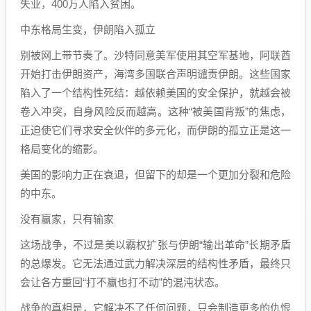
失业，400万人陷入贫困。
中东格局生变，伊朗陷入孤立
别被网上带节奏了。沙特同意美军使用其空军基地，阿联酋
开始打击伊朗资产，海湾多国联合声明谴责伊朗。这些国家
陷入了一个结构性死结：越依赖美国的安全保护，就越会被
卷入冲突，自身风险反而越高。这种“被美国背叛”的焦虑，
正迫使它们寻求安全伙伴的多元化，而伊朗的孤立正是这一
格局变化的缩影。
美国的影响力正在衰退，但留下的却是一个更加分裂和危险
的中东。
没有赢家，只有输家
这场战争，不过是美以霸权扩张与伊朗“输出革命”长期矛盾
的总爆发。它无法通过武力解决深层的结构性矛盾，最终只
会让各方重回“打不赢也打不动”的混沌状态。
战争的真相是，它解决不了任何问题，只会制造更多的仇恨