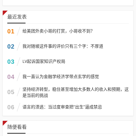
最近发表
01
给美团外卖小哥的打赏，小哥收不到？
02
我对随坡这件事的评价只有三个字：不厚道
03
LV起诉国家知识产权局
04
我一直认为金融学经济学带点玄学的感觉
坚持经济转型，稳住甚至增加大多数人的收入和预期，这
05
是当前的挑战
06
语言的溃逃：当过度审查把“出生”逼成禁忌
随便看看