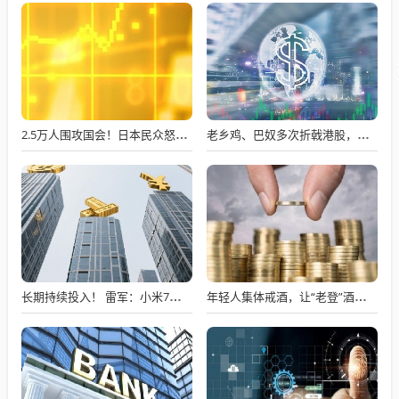
2.5万人围攻国会！日本民众怒了：让她下台！
老乡鸡、巴奴多次折戟港股，餐饮上市变难了吗？
长期持续投入！ 雷军：小米7篇论文入选国际顶级会议AAAI
年轻人集体戒酒，让“老登”酒企的天快塌了