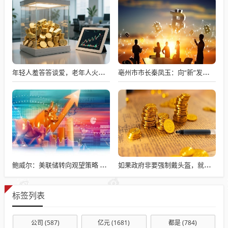
年轻人羞答答谈爱，老年人火辣辣相亲
亳州市市长秦凤玉：向“新”发展 提升“世界中医药之都”竞争力
鲍威尔：美联储转向观望策略 目前加息不是基本预期
如果政府非要强制戴头盔，就得先让电动自行车有个放头盔的地方
标签列表
公司
(587)
亿元
(1681)
都是
(784)