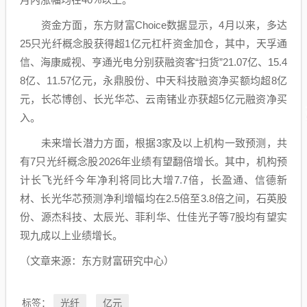
资金方面，
东方财富
Choice数据显示，4月以来，多达
25只光纤概念股获得超1亿元杠杆资金加仓，其中，
天孚通
信
、
海康威视
、
亨通光电
分别获融资客“扫货”21.07亿、15.4
8亿、11.57亿元，
永鼎股份
、
中天科技
融资净买额均超8亿
元，
长芯博创
、
长光华芯
、
云南锗业
亦获超5亿元融资净买
入。
未来增长潜力方面，根据3家及以上机构一致预测，共
有7只光纤概念股2026年业绩有望翻倍增长。其中，机构预
计
长飞光纤
今年净利将同比大增7.7倍，
长盈通
、
信德新
材
、长光华芯预测净利增幅均在2.5倍至3.8倍之间，
石英股
份
、源杰科技、
太辰光
、
菲利华
、
仕佳光子
等7股均有望实
现九成以上业绩增长。
（文章来源：
东方财富
研究中心）
光纤
亿元
标签：