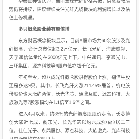
华泰证券
也认为，当前全球光纤价格共振，供需紧张局
势仍将持续，建议继续关注光纤光缆板块的利润增长以及估
值上修机遇。
多只概念股业绩有望倍增
东方财富
概念板块显示，目前A股市场共60余股涉及
光
纤概念
，合计总市值超3.2万亿元，
长飞光纤
、
海康威视
、
天孚通信
体量均在3000亿元上下，
中兴通讯
、
亨通光电
、
三环集团
、
源杰科技
等6股市值亦超千亿元。
年初至今，超八成
光纤概念
股录得股价上涨，翻倍牛股
更是多达9只，其中，
长飞光纤
大涨214.45%居首，
杭电股
份
股价也大涨约两倍，
长光华芯
、
通鼎互联
、
源杰科技
、
大
族激光
等7股涨幅均在1.1倍至1.6倍之间。
进入4月以来，约85%的
光纤概念
股股价走高，
长芯博
创
大涨近七成，
蘅东光
、
长光华芯
以约六成涨幅位居二三
位，
仕佳光子
、
永鼎股份
、
源杰科技
、
大族激光
、
光库科技
月内涨幅均在40%以上。