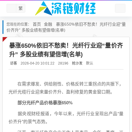
繁
首页
金融
暴涨650%依旧不愁卖！光纤行业迎“量
您现在的位置：
价齐升” 多股业绩有望倍增(名单)
暴涨650%依旧不愁卖！光纤行业迎“量价齐
升” 多股业绩有望倍增(名单)
访客
抢沙发
默认
2026-04-20 10:01:22
28196
在需求爆发、供给刚性、价格反转三重拐点的共振下，
光纤光缆行业迎来量价齐升、盈利修复的
黄金
窗口期。
部分光纤产品价格暴涨650%
据央视财经报道，今年以来，光纤行业呈现出产品“量
价齐升”的景气态势。