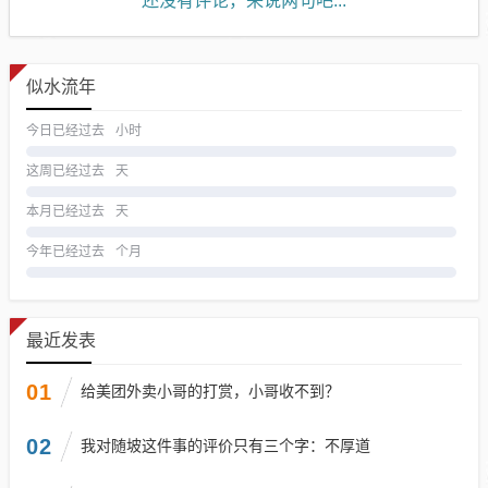
还没有评论，来说两句吧...
似水流年
今日已经过去
小时
这周已经过去
天
本月已经过去
天
今年已经过去
个月
最近发表
01
给美团外卖小哥的打赏，小哥收不到？
02
我对随坡这件事的评价只有三个字：不厚道