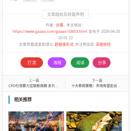
文章版权及转载声明
访客
作者:
本文地址：
https://www.gaaao.com/gaaao/33653.html
发布于 2026-04-20
10:01:22
超链接形式
深链财经
文章转载或复制请以
并注明出处
打赏
海报
阅读
分享
上一篇
下一篇
CPO引领算力互联新周期 多只核心标的透露最新业务进展
十大券商策略：市场有望走出新高！科技风格回归 价值也会有春天
相关推荐