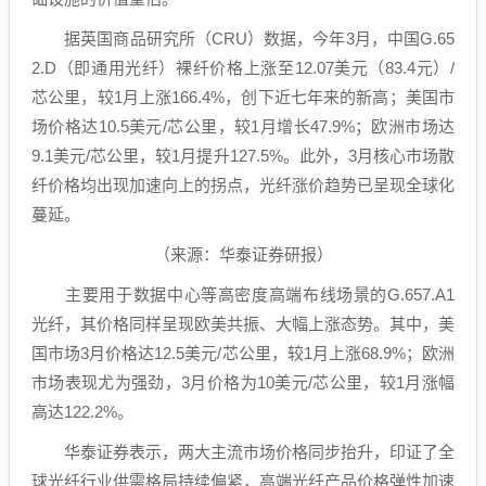
据英国商品研究所（CRU）数据，今年3月，中国G.65
2.D（即通用光纤）裸纤价格上涨至12.07美元（83.4元）/
芯公里，较1月上涨166.4%，创下近七年来的新高；美国市
场价格达10.5美元/芯公里，较1月增长47.9%；欧洲市场达
9.1美元/芯公里，较1月提升127.5%。此外，3月核心市场散
纤价格均出现加速向上的拐点，光纤涨价趋势已呈现全球化
蔓延。
（来源：
华泰证券
研报）
主要用于
数据中心
等高密度高端布线场景的G.657.A1
光纤，其价格同样呈现欧美共振、大幅上涨态势。其中，美
国市场3月价格达12.5美元/芯公里，较1月上涨68.9%；欧洲
市场表现尤为强劲，3月价格为10美元/芯公里，较1月涨幅
高达122.2%。
华泰证券
表示，两大主流市场价格同步抬升，印证了全
球光纤行业供需格局持续偏紧，高端光纤产品价格弹性加速