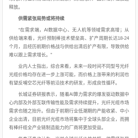
释放。
供需紧张局势或将持续
“在需求端，AI
数据中心
、
无人机
等领域需求高增；从
供给端来看，光纤预制棒技术壁垒高、扩产周期长达18-24
个月，且经历前期价格战与供给出清后扩产有限，导致供给
难以跟上需求增长。”
业内人士指出，
综合
来看，未来一段时间不同型号光纤
光缆价格均存在进一步上涨可能，而价格上涨带来的利润也
有望反哺空芯光纤等前沿技术的研发，形成良性循环。
长城证券
研报表示，随着AI算力需求的爆发驱动
数据中
心
内部及外部互联传输性能及需求持续提升，光纤光缆市场
需求也随之抬升。但由于前期行业低潮期的产能收紧、中小
企业出清，目前光纤光缆市场将集中于全球头部企业，而拥
有棒纤缆全产业链制造能力的厂商将更加受益。