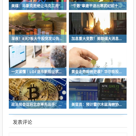
美媒：马斯克拒绝让乌克兰用“星链”打击俄境内目标
“牛散”章建平退出寒武纪前十大股东 去年持股数仅次于董事长 或已套现走人
深夜！8天7板大牛股突发公告！交易所：对这些股票重点监控
加息重大变数！美联储大消息！特朗普有新动作
一文读懂｜LOF退市新规征求意见 为什么退？怎么退？有何影响？
黄金走势即将逆袭？华尔街投行：现在是买入的绝佳时机
政治局会议后北京率先出手：下调非京籍五环内购房门槛 公积金贷款最高可达340万元
美官员：预计霍尔木兹海峡协议将“很快达成”
发表评论