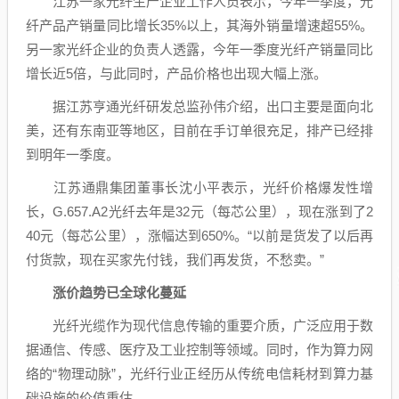
江苏一家光纤生产企业工作人员表示，今年一季度，光
纤产品产销量同比增长35%以上，其海外销量增速超55%。
另一家光纤企业的负责人透露，今年一季度光纤产销量同比
增长近5倍，与此同时，产品价格也出现大幅上涨。
据江苏亨通光纤研发总监孙伟介绍，出口主要是面向北
美，还有东南亚等地区，目前在手订单很充足，排产已经排
到明年一季度。
江苏通鼎集团董事长沈小平表示，光纤价格爆发性增
长，G.657.A2光纤去年是32元（每芯公里），现在涨到了2
40元（每芯公里），涨幅达到650%。“以前是货发了以后再
付货款，现在买家先付钱，我们再发货，不愁卖。”
涨价趋势已全球化蔓延
光纤光缆作为现代信息传输的重要介质，广泛应用于数
据
通信
、传感、医疗及工业控制等领域。同时，作为算力网
络的“物理动脉”，光纤行业正经历从传统电信耗材到算力基
础设施的价值重估。