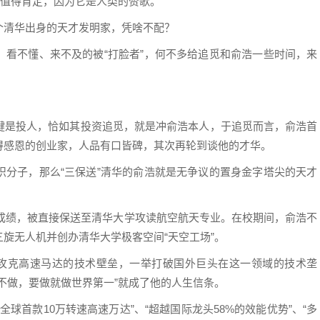
就值得肯定，因为它是人类的赞歌。
个清华出身的天才发明家，凭啥不配？
、看不懂、来不及的被“打脸者”，何不多给追觅和俞浩一些时间，来
键是投人，恰如其投资追觅，就是冲俞浩本人，于追觅而言，俞浩首
得感恩的创业家，人品有口皆碑，其次再轮到谈他的才华。
识分子，那么“三保送”清华的俞浩就是无争议的置身金字塔尖的天才
异成绩，被直接保送至清华大学攻读航空航天专业。在校期间，俞浩不
旋无人机并创办清华大学极客空间“天空工场”。
团队攻克高速马达的技术壁垒，一举打破国外巨头在这一领域的技术垄
不做，要做就做世界第一”就成了他的人生信条。
全球首款10万转速高速万达”、“超越国际龙头58%的效能优势”、“多