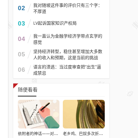
我对随坡这件事的评价只有三个字：
02
不厚道
03
LV起诉国家知识产权局
我一直认为金融学经济学带点玄学的
04
感觉
坚持经济转型，稳住甚至增加大多数
05
人的收入和预期，这是当前的挑战
语言的溃逃：当过度审查把“出生”逼
06
成禁忌
随便看看
依附者的神话——对江学勤“日本韧性论”的学术批判
老乡鸡、巴奴多次折戟港股，餐饮上市变难了吗？