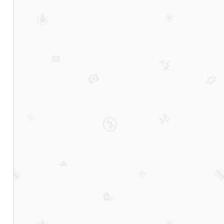
人觉
得
难，
是因
为一
直在
问一
个错
误问
题