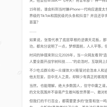
天，他会在WSBK一飞冲天？将昔年那个“神一样
15年前，谁会料到当时嫌iPhone一代响应速度
界级的TikTok和国民级的头条和抖音？并且还孕
首富？
……
如果说，张雪代表了底层草根的逆袭天花板，那
功，都充分说明了一点，梦想面前，人人平等，
时间的钟摆来到公元2026年，当一众网友看到“
人要全面开战宇树科技……”的俞浩时，互联网上
不少吃瓜群众和一众媒体大V甭管对俞浩本人和
他太狂妄，目中无人之类，却鲜少有真正的客观
当然，也能理解，绝大多数国人，信守中庸之道
的文化氛围并不容易产生敢叫板世界第一、敢对权
但我们的千行百业，都需要更多的“张雪和张一鸣