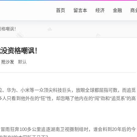
首页
留言本
经济
金融
商
资格嘲讽！
我没资格嘲讽！
抢沙发
默认
拉、华为、小米等一众顶尖科技巨头，放眼全球都屈指可数，而追觅
人只看到他外在的“狂”性，却忽略了他内在的“闯”劲和“追觅系”的高
，冒雨狂奔100多公里追逐湖南卫视摄制组时，谁会料到20年后的今