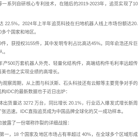
等一系列自研核心专利技术，在随后的2019-2023年，追觅实现了10
 22.5%，2024年上半年追觅科技在扫地机器人线上市场份额达20.
0多个国家和地区。
379件，获授权3155件，其中发明专利占比高达45%。同年俞浩还斥巨
人。
年产500万套机器人外壳、轻量化结构件，高端结构件毛利率远超传
嘉美也随之实现业绩的高增长。
25E为观察周期，从上图与科沃斯、石头科技还有云鲸等主要竞争对手的
构IDC的最新数据也于近日出炉：
体出货量达 3272 万台，同比增长 20.1%，行业迈入爆发式增长新周
张迅速。IDC直指追觅成为中国品牌全球化的又一成功样本。
浩也披露了一份堪称炸裂的详细战报：
占第一，18 个国家及地区市场占有率超过 40%，在全球多个区域形成