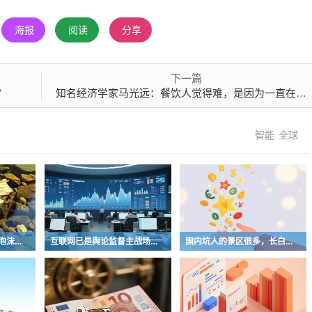
海报
阅读
分享
下一篇
？
知名经济学家马光远：餐饮人觉得难，是因为一直在问一个错误问题
智能
全球
建议迅速逃离美股美债泡沫，AI正加速而非延缓其泡沫破裂
互联网已是舆论监督主战场，让我们用这五点珍惜它
国内坑人的景区很多，长白天池只是其中被坑印象最深的那一个