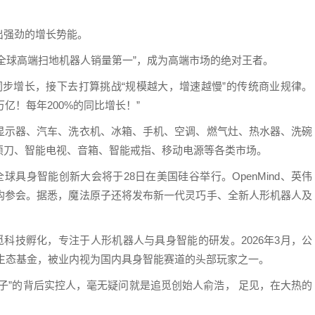
出强劲的增长势能。
 “全球高端扫地机器人销量第一”，成为高端市场的绝对王者。
同步增长，接下去打算挑战“规模越大，增速越慢”的传统商业规律。
万亿！每年200%的同比增长！”
显示器、汽车、洗衣机、冰箱、手机、空调、燃气灶、热水器、洗碗
须刀、智能电视、音箱、智能戒指、移动电源等各类市场。
球具身智能创新大会将于28日在美国硅谷举行。OpenMind、英伟
构参会。据悉，魔法原子还将发布新一代灵巧手、全新人形机器人及
觅科技孵化，专注于人形机器人与具身智能的研发。2026年3月，公
生态基金，被业内视为国内具身智能赛道的头部玩家之一。
子”的背后实控人，毫无疑问就是追觅创始人俞浩， 足见，在大热的