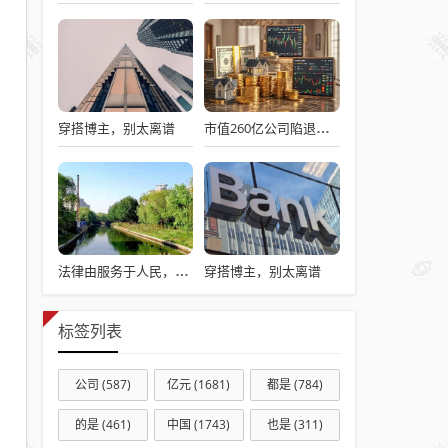
穿搭博主，别太离谱
市值260亿公司陷退市危机 99%资产在境外 油气资产均在美国！
穿搭博主，别太离谱
法律由服务于人民，变成了服务于法学届
标签列表
公司
(587)
亿元
(1681)
都是
(784)
的是
(461)
中国
(1743)
也是
(311)