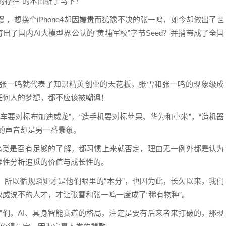
的存在”的本田斩于马下？
太慢 ，想换个iPhone4却因嫌贵而犹豫不决的张一鸣，如今却做出了世
育出了国内AI大模型界公认的“黄埔军校”字节Seed？并捎带成了全国
张一鸣就代表了知识精英创业的天花板，张雪和张一鸣的现象级成
任何人的梦想，都不应该被嘲讽！
造车要对标布加迪威龙”，“造手机要对标苹果、华为和小米”，“造机器
的声音却是另一番景象。
追觅是否有足够的了解，都习惯上来就否定，理由无一例外都是认为
理性分析追觅的价值与成长性的。
，所以循规蹈矩才是他们眼里的“本分”，也因为此，长久以来，我们
威说不的人才，才让张雪和张一鸣一度成了“稀有物种”。
”们，AI、具身智能赛道的格局，注定是要有后来者来打破的，那现