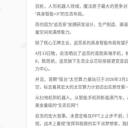
域，
目前，人形机器人领域，魔法原子最大的竞争对
开展
“具身智能+X”的生态布局。
游泳
而也因为“追觅系”坐拥研发设计、生产制造、渠
活动
量空间充满想象力。
呢？
除了核心王牌主业，追觅系的具身智能布局有望
4月13日晚，俞浩晒出了追觅的首款高端手机，稍早前
6，数周前，追觅旗下生态企业芯际穿越更官宣启
力中心。
并且，首颗“瑶台”太空算力基站已于2026年
空‌，标志着其宏大的太空算力计划迈出实质性第
从扫地机到机器人，从智能手机到新能源汽车，从
美金量级的“生态巨网”！
俞浩的宏大叙事，未曾定格在PPT上止步不前
视，战术上重视”发挥到极致的实干派梦想家，我