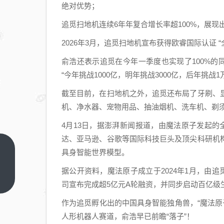
绝对优势；
追觅扫地机连续6年年复合增长率超100%，展现
2026年3月，追觅扫地机宣布获得欧睿国际认证
俞浩还表示追觅在今年一季度也实现了100%的
“今年挑战1000亿，明年挑战3000亿，后年挑战1
截至目前，在扫地机之外，追觅还布局了牙刷、
机、净水器、宠物用品、抽油烟机、洗车机、剃
4月13日，据澎湃新闻报道，由魔法原子发起的全
达、亚马逊、谷歌等国际科技巨头及顶尖科研机
为何
具身智能世界模型。
不能
据公开资料，魔法原子成立于2024年1月，由追
划出
上一
司宣布完成超5亿元A轮融资，并同步启动百亿级
篇
一片
作为追觅孵化出的中国具身智能独角兽，“魔法原
安全
人形机器人赛道，俞浩早已前瞻“落子”！
水