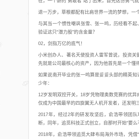
在，一个新的“勇敢者”站了出来，首先这份勇气
退一万步，草根都配有比肩世界一流的梦想，一
与其当一个惯性嘲讽张雪、张一鸣，历经看不起
验证这只“潜力股”的含金量？
02，剑指万亿的底气！
小米创办人、著名天使投资人雷军曾说，投资关
先就是公司最核心的资产，因为他首先是一个懂
如果说南开毕业的张一鸣算是妥妥头部的精英知
少年：
12岁发明双控开关，18岁凭物理奥数竞赛的优
仅成为中国最早的四旋翼无人机开发者，还发明三
2017年，经过2年的研发攻坚后，俞浩带领
断，同年，追觅科技正式创立，自那时开始“要么
2018年，俞浩带领追觅大肆布局海外市场，凭借“