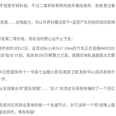
手就是宇树科技，不过二者却有鲜明的技术路线差异，前者更注重
道资源……全栈能力，也让外界对魔法原子×追觅产生的协同效应和增
开拓第二增长极，但俞浩的野心远不止于此：
的3月12日，追觅对标小米SU7 Ultra的汽车正式亮相AWE202
动“瑶台”计划，拟发射200万颗算力卫星，搭建近地轨道超级太空算
3月16日搭载快舟十一号遥七运载火箭在酒泉卫星发射中心成功发射升
一步。
全球展业到“星际穿越”……“狂人”俞浩史无前例地编织了一个百亿
，而是对应到商业落地的每一个关键节点，对于这样一个将“战略上藐
能给到的，唯有祝福！