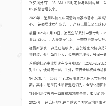
锥旋风分离”、“SLAM（即时定位与地图构建）”
0%的复合增长率。
2023年，追觅科技在中国清洁电器市场市占率高达
4%，销额增速居行业第一，产品已覆盖至全球10
截至2025年6月30日，追觅全球累计申请专利6
资22.82亿元，入股嘉美包装，一举成为嘉美实控
据最新消息，追觅已经明确，嘉美独家承接追觅
统包装，盈利弹性巨大，追觅的高增长，等同于
追觅的核心主业增速有多夸张呢？以2020-20
对比中，便可窥一斑。此外，来自全球权威市场机
据IDC报告，2025 年全球家用清洁机器人市场整
期。其中，追觅同比增幅遥遥领先，全球化版图扩
针对刚刚过去的一季度和2025年全年，追觅俞
2025 年，追觅扫地机在全球30个国家及地区市