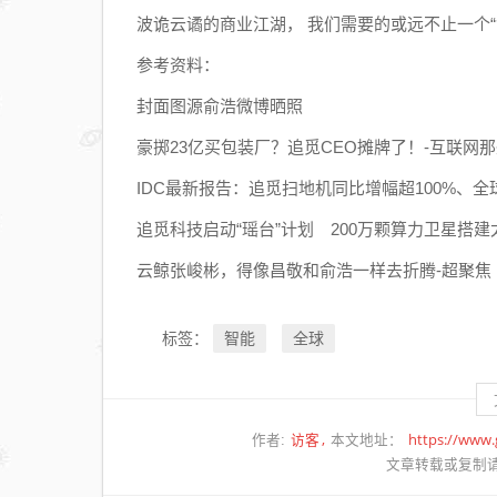
波诡云谲的商业江湖， 我们需要的或远不止一个“
参考资料：
封面图源俞浩微博晒照
豪掷23亿买包装厂？追觅CEO摊牌了！-互联网
IDC最新报告：追觅扫地机同比增幅超100%、全
追觅科技启动“瑶台”计划 200万颗算力卫星搭
云鲸张峻彬，得像昌敬和俞浩一样去折腾-超聚焦
智能
全球
标签：
访客
https://www
作者:
本文地址：
文章转载或复制