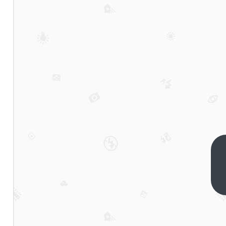
知名
经济
学家
下一
篇
马光
远：
餐饮