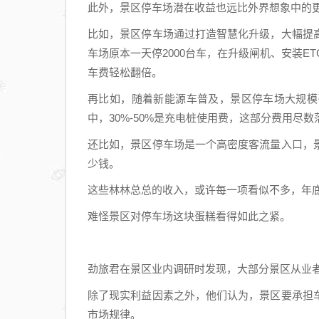
此外，景区停车场潜在收益也远比外界想象中的
怪
比如，景区停车场通过打造智慧化升级，大幅提
现
状
车场原本一天停2000台车，在升级闸机、安装E
车费轻松翻倍。
再比如，随着新能源车普及，景区停车场大规模
中，30%-50%是充电桩使用费，这部分费用
还比如，景区停车场是一个高密度客流量入口，
少钱。
这些林林总总的收入，或许每一项看似不多，年
难怪景区对停车场这块蛋糕看得如此之紧。
劲旅君在景区业内调研时发现，大部分景区从业
除了现实利益因素之外，他们认为，景区要承担
市场规律。