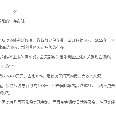
04
隐秘的生存命脉。
所以还能苟延残喘，靠得就是停车费。公开数据显示，2022年，大
占比高达46%，堪称景区大动脉般的存在。
此前瞧不上眼的停车费，后来都成为维系景区生死的关键现金流葩。
续且稳定。
费收入430万元，占比10%，是仅次于门票的第二大收入来源。
元，虽然只占总营收的1.33%，但是同比增幅高达90%，毛利率更是
务板块。
年因此有几百万元稳定现金流，而且资金调度灵活性又高，在现实经