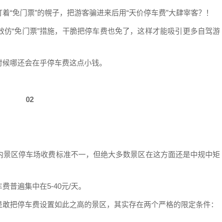
着“免门票”的幌子，把游客骗进来后用“天价停车费”大肆宰客？！
效仿“免门票”措施，干脆把停车费也免了，这样才能吸引更多自驾游
时候哪还会在乎停车费这点小钱。
02
内景区停车场收费标准不一，但绝大多数景区在这方面还是中规中矩
普遍集中在5-40元/天。
是敢把停车费设置如此之高的景区，其实存在两个严格的限定条件：