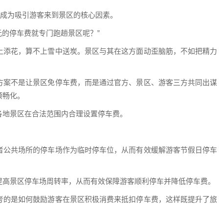
会成为吸引游客来到景区的核心因素。
元的停车费就专门跑趟景区呢？”
上添花，算不上雪中送炭。景区与其在这方面动歪脑筋，不如把精力
。
方案不是让景区免停车费，而是通过官方、景区、游客三方共同出谋
顺畅化。
各地景区在合法范围内合理设置停车费。
者公共场所的停车场作为临时停车位，从而有效缓解游客节假日停车
提高景区停车场周转率，从而有效保障游客顺利停车并降低停车费。
考的是如何鼓励游客在景区积极消费来抵扣停车费，这样既提升了旅