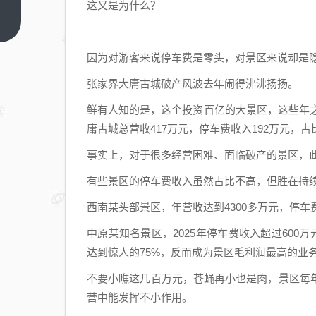
二
这又是为什么？
代”
上
一
论
篇
文
因为对游客来说停车费是零头，对景区来说却是
抄
张家界大庸古城破产风波去年闹得沸沸扬扬。
袭
鲜有人知的是，这个投资百亿的大景区，这些年之
背
庸古城总营收417万元，停车费收入192万元，
后:
近
事实上，对于很多经营困难、面临破产的景区，
20
有些景区的停车费收入虽然占比不高，但胜在持
年
中
西南某头部景区，年营收达到4300多万元，停车
国
中原某知名景区，2025年停车费收入超过600万
学
达到惊人的75%，反而成为景区毛利润最高的业
术
表
不要小瞧这几百万元，苍蝇再小也是肉，景区每
演
营中能发挥不小作用。
之