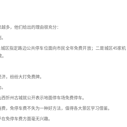
来越多，他们给出的理由很充分：
划。
是城区指定路边公共停车位面向市民全年免费开放；二是城区45家机
放。
经济，纷纷大打免费牌。
为。
山西忻州古城就公开表示地面停车场免费停车。
消费，免停车费不失为一种好方法，值得各大景区学习借鉴。
乎在免停车费方面毫无兴趣。