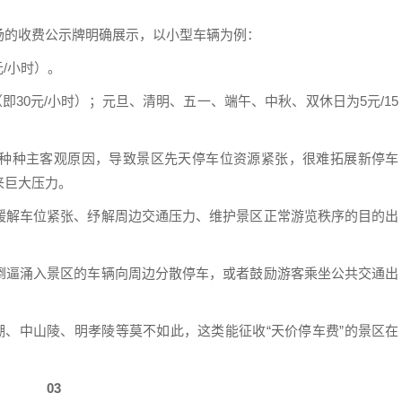
场的收费公示牌明确展示，以小型车辆为例：
元/小时）。
（即30元/小时）；元旦、清明、五一、端午、中秋、双休日为5元/15
种种主客观原因，导致景区先天停车位资源紧张，很难拓展新停车
来巨大压力。
缓解车位紧张、纾解周边交通压力、维护景区正常游览秩序的目的出
倒逼涌入景区的车辆向周边分散停车，或者鼓励游客乘坐公共交通出
湖、中山陵、明孝陵等莫不如此，这类能征收“天价停车费”的景区在
03