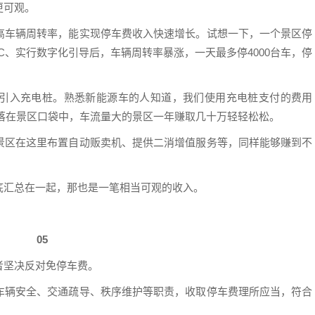
更可观。
高车辆周转率，能实现停车费收入快速增长。试想一下，一个景区停
TC、实行数字化引导后，车辆周转率暴涨，一天最多停4000台车，停
引入充电桩。熟悉新能源车的人知道，我们使用充电桩支付的费用
尽数落在景区口袋中，车流量大的景区一年赚取几十万轻轻松松。
景区在这里布置自动贩卖机、提供二消增值服务等，同样能够赚到不
底汇总在一起，那也是一笔相当可观的收入。
05
者坚决反对免停车费。
车辆安全、交通疏导、秩序维护等职责，收取停车费理所应当，符合