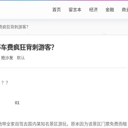
首页
留言本
经济
金融
商
费疯狂背刺游客？
停车费疯狂背刺游客？
抢沙发
默认
？？？
01
他带全家自驾去国内某知名景区游玩，原本因为该景区门票免费而暗