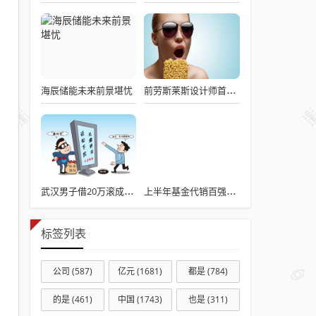
海辰储能未来前景堪忧
前劳斯莱斯设计师首秀！荣威M7 DMH上市价8.58万起，综合续航2050km
武汉男子借20万滚成3000万债务 高利贷陷阱调查
上半年基金代销百强榜出炉 非货币基金保有规模首破10万亿
标签列表
公司
(587)
亿元
(1681)
都是
(784)
的是
(461)
中国
(1743)
也是
(311)