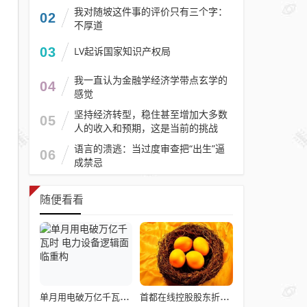
我对随坡这件事的评价只有三个字：
02
不厚道
03
LV起诉国家知识产权局
我一直认为金融学经济学带点玄学的
04
感觉
坚持经济转型，稳住甚至增加大多数
05
人的收入和预期，这是当前的挑战
语言的溃逃：当过度审查把“出生”逼
06
成禁忌
随便看看
单月用电破万亿千瓦时 电力设备逻辑面临重构
首都在线控股股东折价转让5.02%股权套现4.44亿