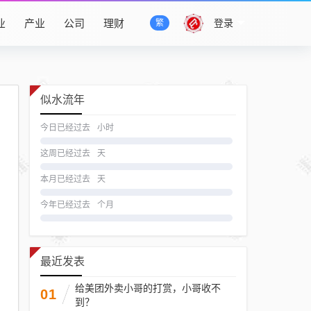
业
产业
公司
理财
登录
繁
似水流年
今日已经过去
小时
这周已经过去
天
本月已经过去
天
今年已经过去
个月
最近发表
给美团外卖小哥的打赏，小哥收不
01
到？