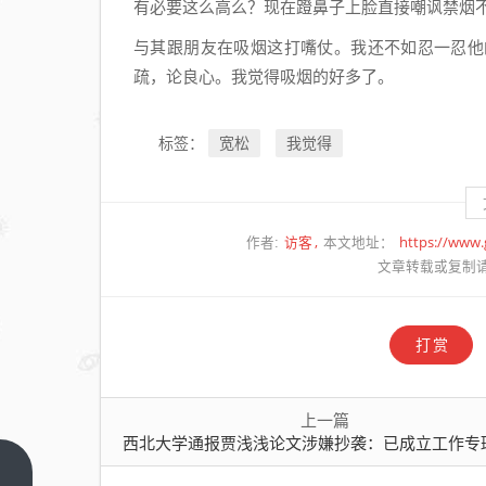
有必要这么高么？现在蹬鼻子上脸直接嘲讽禁烟
与其跟朋友在吸烟这打嘴仗。我还不如忍一忍他
疏，论良心。我觉得吸烟的好多了。
宽松
我觉得
标签：
访客
https://www
作者:
本文地址：
文章转载或复制
打赏
上一篇
西北大学通报贾浅浅论文涉嫌抄袭：已成立工作专班，启动调查程
西北