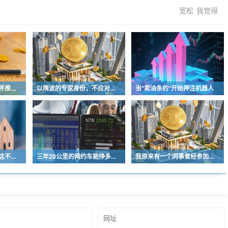
宽松
我觉得
深圳某公司出于人文关怀推出内部托管，结果无孩单身员工举报了，核心理由有两个
以隋波的专家身份，不应对没统一标准的口味指手画脚，依仗专家身份欺负一线厨师
当“卖油条的”开始押注机器人
幼儿园女孩越来越少，这不是身边统计学
三年20公里的网约车能挣多少钱？
我原来有一个同事曾经参加过抗美援越，是军人，穿蓝色工作服