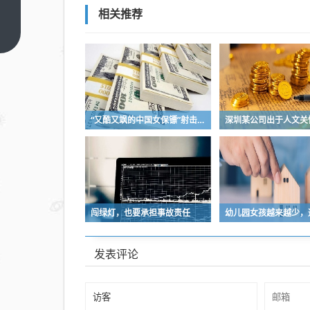
大学
相关推荐
通报
上一
篇
贾浅
浅论
文涉
嫌抄
“又酷又飒的中国女保镖”射击夺冠
袭：
已成
立工
作专
班，
启动
闯绿灯，也要承担事故责任
调查
程序
发表评论