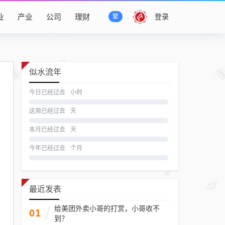
业
产业
公司
理财
登录
繁
似水流年
今日已经过去
小时
这周已经过去
天
本月已经过去
天
今年已经过去
个月
最近发表
给美团外卖小哥的打赏，小哥收不
01
到？