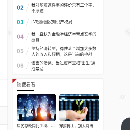
我对随坡这件事的评价只有三个字：
02
不厚道
03
LV起诉国家知识产权局
我一直认为金融学经济学带点玄学的
04
感觉
坚持经济转型，稳住甚至增加大多数
05
人的收入和预期，这是当前的挑战
语言的溃逃：当过度审查把“出生”逼
06
成禁忌
随便看看
穿搭博主，别太离谱
居民存款同比少增、非银存款同比多增 1月“存款搬家”背后发生了什么？
被内