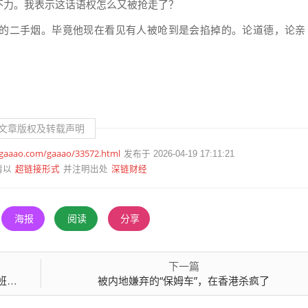
不力。我表示这话语权怎么又被抢走了？
的二手烟。毕竟他现在看见有人被呛到是会掐掉的。论道德，论亲
文章版权及转载声明
.gaaao.com/gaaao/33572.html
发布于 2026-04-19 17:11:21
超链接形式
深链财经
请以
并注明出处
海报
阅读
分享
下一篇
序
被内地嫌弃的“保姆车”，在香港杀疯了