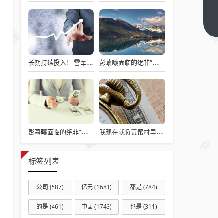
地嫌
弃的
下一
篇
“保姆
车”，
在香
长期持续投入！ 雷军：小米7篇论文入选国际顶级会议AAAI
彭慕曦面临的绝非“高高举起，轻轻放下”
港杀
疯了
彭慕曦面临的绝非“高高举起，轻轻放下”
我现在就负责帮村里申请建房的工作，现在村里不是盖不起，是没地没指标！
标签列表
公司
(587)
亿元
(1681)
都是
(784)
的是
(461)
中国
(1743)
也是
(311)