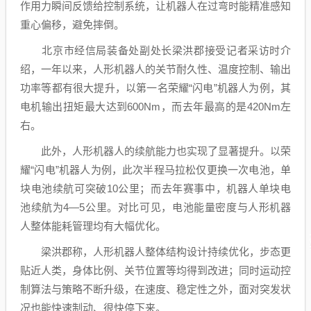
作用力瞬间反馈给控制系统，让机器人在过弯时能精准感知
重心偏移，避免摔倒。
北京市经信局装备处副处长梁洪郡接受记者采访时介
绍，一年以来，人形机器人的关节耐久性、温度控制、输出
功率等都有很大提升，以第一名荣耀“闪电”机器人为例，其
电机输出扭矩最大达到600Nm，而去年最高的是420Nm左
右。
此外，人形机器人的续航能力也实现了显著提升。以荣
耀“闪电”机器人为例，此次半程马拉松仅更换一次
电池
，单
块
电池
续航可突破10公里；而去年赛事中，机器人单块
电
池
续航为4—5公里。对比可见，电池能量密度与人形机器
人整体能耗管理均有大幅优化。
梁洪郡称，人形机器人整体结构设计持续优化，步态更
贴近人类，身体比例、关节位置等均得到改进；同时运动控
制算法与策略不断升级，在速度、稳定性之外，面对突发状
况也能快速制动、很快停下来。