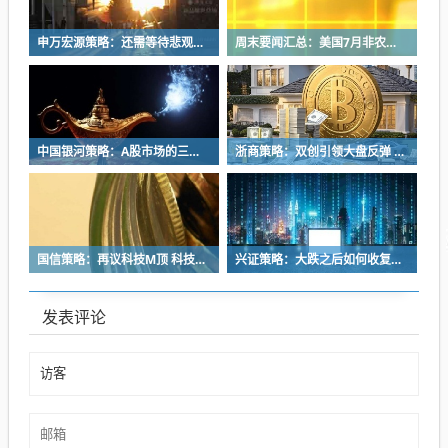
申万宏源策略：还需等待悲观持仓出清
周末要闻汇总：美国7月非农数据意外转负 美联储加息动力骤减
中国银河策略：A股市场的三个验证窗口
浙商策略：双创引领大盘反弹 进二不追高 退一逢低配
国信策略：再议科技M顶 科技第二波何时来？
兴证策略：大跌之后如何收复失地 三类典型案例
发表评论