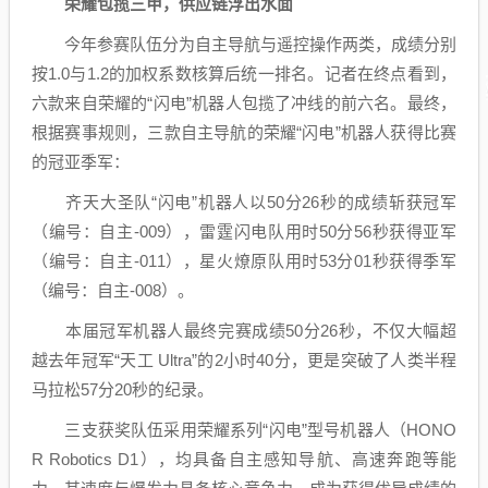
荣耀包揽三甲，供应链浮出水面
今年参赛队伍分为自主导航与遥控操作两类，成绩分别
按1.0与1.2的加权系数核算后统一排名。记者在终点看到，
六款来自荣耀的“闪电”
机器人
包揽了冲线的前六名。最终，
根据赛事规则，三款自主导航的荣耀“闪电”
机器人
获得比赛
的冠亚季军：
齐天大圣队“闪电”机器人以50分26秒的成绩斩获冠军
（编号：自主-009），雷霆闪电队用时50分56秒获得亚军
（编号：自主-011），星火燎原队用时53分01秒获得季军
（编号：自主-008）。
本届冠军机器人最终完赛成绩50分26秒，不仅大幅超
越去年冠军“天工 Ultra”的2小时40分，更是突破了人类半程
马拉松57分20秒的纪录。
三支获奖队伍采用荣耀系列“闪电”型号机器人（HONO
R Robotics D1），均具备自主感知导航、高速奔跑等能