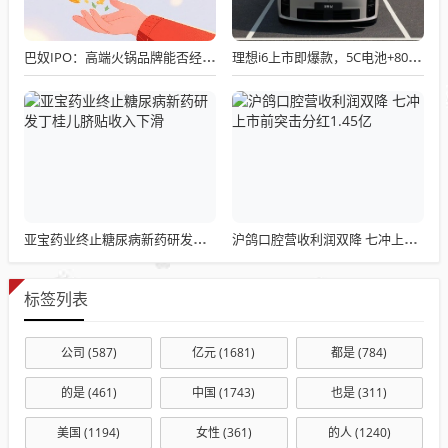
巴奴IPO：高端火锅品牌能否经得起资本市场的考验？
理想i6上市即爆款，5C电池+800V平台，充电10分钟续航500km
亚宝药业终止糖尿病新药研发丁桂儿脐贴收入下滑
沪鸽口腔营收利润双降 七冲上市前突击分红1.45亿
标签列表
公司
(587)
亿元
(1681)
都是
(784)
的是
(461)
中国
(1743)
也是
(311)
美国
(1194)
女性
(361)
的人
(1240)