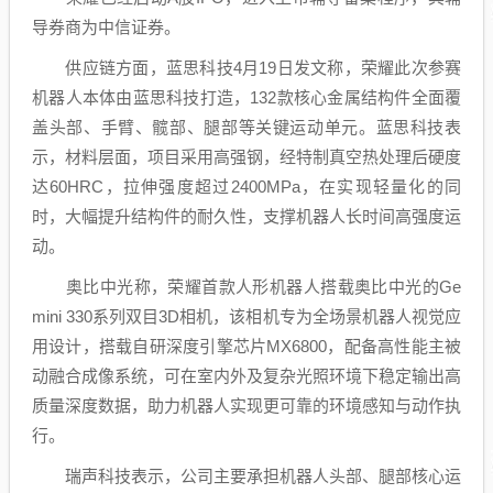
导券商为
中信证券
。
供应链方面，蓝
思科
技4月19日发文称，荣耀此次参赛
机器人本体由蓝
思科
技打造，132款核心金属结构件全面覆
盖头部、手臂、髋部、腿部等关键运动单元。蓝
思科
技表
示，材料层面，项目采用高强钢，经特制真空热处理后硬度
达60HRC，拉伸强度超过2400MPa，在实现轻量化的同
时，大幅提升结构件的耐久性，支撑机器人长时间高强度运
动。
奥比中光称，荣耀首款人形机器人搭载奥比中光的Ge
mini 330系列双目3D相机，该相机专为全场景机器人视觉应
用设计，搭载自研深度引擎芯片MX6800，配备高性能主被
动融合成像系统，可在室内外及复杂光照环境下稳定输出高
质量深度数据，助力机器人实现更可靠的环境感知与动作执
行。
瑞声科技
表示，公司主要承担机器人头部、腿部核心运