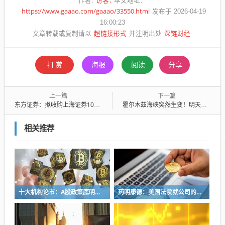
访客
作者:
本文地址：
https://www.gaaao.com/gaaao/33550.html
发布于 2026-04-19
16:00:23
超链接形式
深链财经
文章转载或复制请以
并注明出处
打赏
海报
阅读
分享
上一篇
下一篇
东方证券：拟收购上海证券100%股权 4月20日起停牌
霍尔木兹海峡突然生变！明天A股会受多大影响？
相关推荐
十大机构论市：A股政策底明确 科技第二波何时来？
药明康德：美国法院就公司的初步禁令动议作出裁决