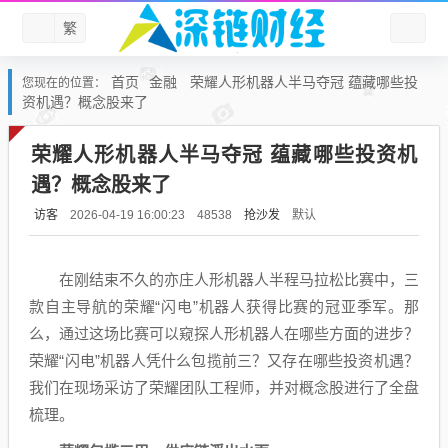
繁
首页
金融
荣耀人形机器人半马夺冠 蕴藏哪些投
您现在的位置：
资机遇？概念股来了
荣耀人形机器人半马夺冠 蕴藏哪些投资机
遇？概念股来了
访客
抢沙发
默认
2026-04-19 16:00:23
48538
在刚结束不久的亦庄人形
机器人
半程马拉松比赛中，三
款自主导航的荣耀“闪电”
机器人
获得比赛的冠亚季军。那
么，通过这场比赛可以窥探人形
机器人
在哪些方面的进步？
荣耀“闪电”
机器人
凭什么包揽前三？又存在哪些投资机遇？
我们在现场采访了荣耀团队工程师，并对概念股进行了全盘
梳理。