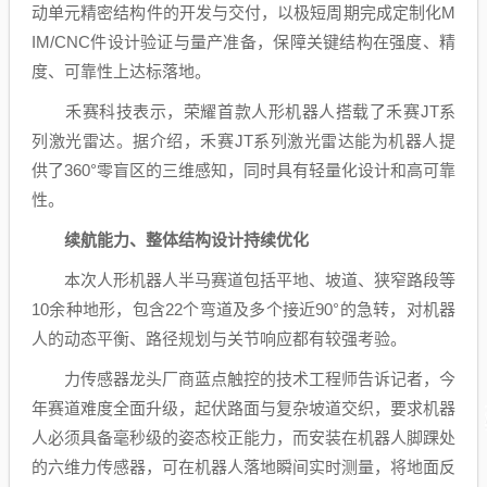
动单元精密结构件的开发与交付，以极短周期完成定制化M
IM/CNC件设计验证与量产准备，保障关键结构在强度、精
度、可靠性上达标落地。
禾赛
科技表示，荣耀首款人形机器人搭载了
禾赛
JT系
列
激光雷达
。据介绍，
禾赛
JT系列
激光雷达
能为机器人提
供了360°零盲区的三维感知，同时具有轻量化设计和高可靠
性。
续航能力、整体结构设计持续优化
本次人形机器人半马赛道包括平地、坡道、狭窄路段等
10余种地形，包含22个弯道及多个接近90°的急转，对机器
人的动态平衡、路径规划与关节响应都有较强考验。
力
传感器
龙头厂商蓝点触控的技术工程师告诉记者，今
年赛道难度全面升级，起伏路面与复杂坡道交织，要求机器
人必须具备毫秒级的姿态校正能力，而安装在机器人脚踝处
的六维力
传感器
，可在机器人落地瞬间实时测量，将地面反