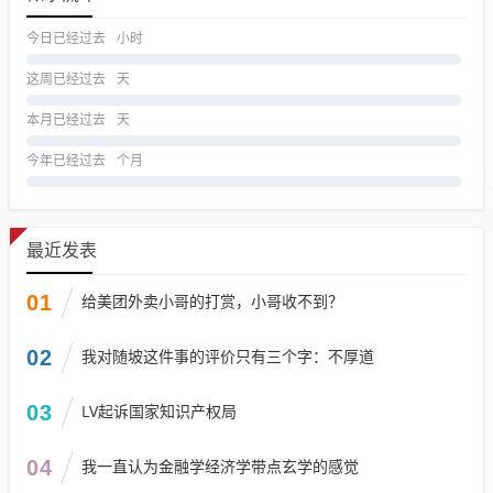
今日已经过去
小时
这周已经过去
天
本月已经过去
天
今年已经过去
个月
最近发表
01
给美团外卖小哥的打赏，小哥收不到？
02
我对随坡这件事的评价只有三个字：不厚道
03
LV起诉国家知识产权局
04
我一直认为金融学经济学带点玄学的感觉