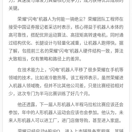
力，其速度与爆发力具备核心竞争力，成为获得优异成绩的
关键。
荣耀“闪电”机器人为何能一骑绝尘？荣耀团队工程师在
接受中国证券报记者采访时表示，核心得益于机器人本体的
高可靠性，搭配优异运动算法、高扭矩高转速电机，同时通
过结构优化、长腿设计与轻量化减重，让机器人跑得快。据
了解，包揽前三名的荣耀“闪电”机器人硬件结构一致，算法
大致相当，仅有策略和路径上的差异。
在技术能力上，“闪电”机器人平移了很多荣耀在手机等
领域的技术，比如液冷散热等。该工程师表示，虽然荣耀进
入机器人领域晚，但并不比其他公司差，只是比赛经验相对
少，这次专门为半马比赛训练了好几个月。
他还透露，下一届
人形机器人
半程马拉松比赛应该还会
参加，年中的
人形机器人
运动会应该也会参加。他认为，未
来
人形机器人
可以进工厂，进门店做导购，甚至进入家庭。
荣耀已经启动A股IPO，进入上市辅导备案程序，其辅