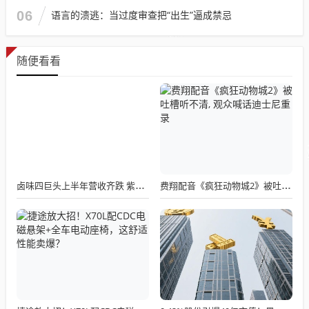
06
语言的溃逃：当过度审查把“出生”逼成禁忌
随便看看
卤味四巨头上半年营收齐跌 紫燕绝味净利降超四成
费翔配音《疯狂动物城2》被吐槽听不清, 观众喊话迪士尼重录