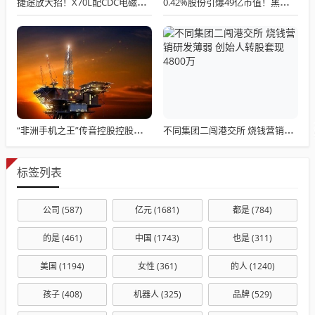
捷途放大招！X70L配CDC电磁悬架+全车电动座椅，这舒适性能卖爆？
0.42%股份引爆49亿市值！黑芝麻控制权交接暗战，广旅大健康临门一脚
“非洲手机之王”传音控股控股东再抛减持计划：控股股东拟套现超15亿，上半年净利腰斩折射增长隐忧
不同集团二闯港交所 烧钱营销研发薄弱 创始人转股套现4800万
标签列表
公司
(587)
亿元
(1681)
都是
(784)
的是
(461)
中国
(1743)
也是
(311)
美国
(1194)
女性
(361)
的人
(1240)
孩子
(408)
机器人
(325)
品牌
(529)