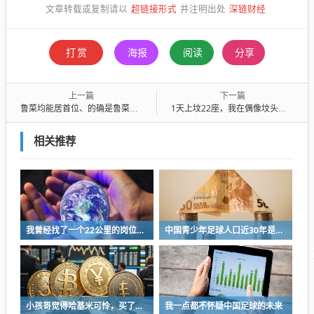
超链接形式
深链财经
文章转载或复制请以
并注明出处
打赏
海报
阅读
分享
上一篇
下一篇
鲁菜均能居首位、的确是鲁菜的光荣，但恰恰又是中国人民的耻辱
1天上坟22座，我在偶像坟头忙疯了
相关推荐
我曾经找了一个22公里的岗位，坚持了2个星期就坚持不下去了
中国青少年足球人口近30年是断崖式下降
小孩哥觉得哈基米可怜，买了火腿肠喂哈基米，结果哈基米直接叼走他的鹦鹉…
我一点都不怀疑中国足球的未来