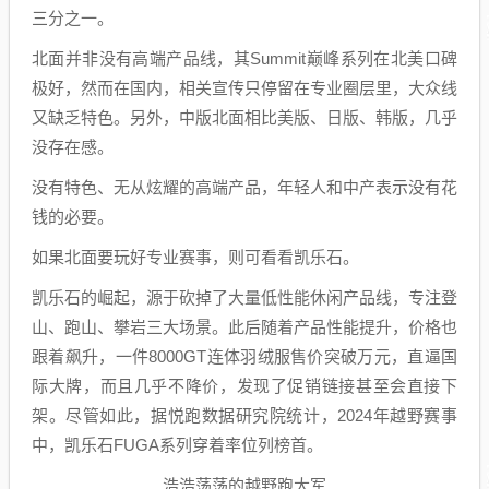
三分之一。
北面并非没有高端产品线，其Summit巅峰系列在北美口碑
极好，然而在国内，相关宣传只停留在专业圈层里，大众线
又缺乏特色。另外，中版北面相比美版、日版、韩版，几乎
没存在感。
没有特色、无从炫耀的高端产品，年轻人和中产表示没有花
钱的必要。
如果北面要玩好专业赛事，则可看看凯乐石。
凯乐石的崛起，源于砍掉了大量低性能休闲产品线，专注登
山、跑山、攀岩三大场景。此后随着产品性能提升，价格也
跟着飙升，一件8000GT连体羽绒服售价突破万元，直逼国
际大牌，而且几乎不降价，发现了促销链接甚至会直接下
架。尽管如此，据悦跑数据研究院统计，2024年越野赛事
中，凯乐石FUGA系列穿着率位列榜首。
浩浩荡荡的越野跑大军