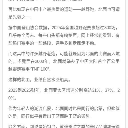
再比如现在中国中产最热爱的运动——越野跑，北面也可谓
是先驱之一。
据中国登山协会数据，2025年全国越野跑赛事超过300场，
几乎每个周末、每座山头都有鸣枪声。网上经常能看到，有
些热门赛事的一些路段，选手多到走都走不动。
而这其中的许多越野老炮，可能就是因为北面的比赛而入坑
的。毕竟早在2009年，北面就举办了中国大陆首个百公里
越野跑赛事“TNF 100”。
这样的北面，业绩自然水涨船高。
2023到2025财年，北面亚太区增速分别高达31%、37%、2
0%。
作为年轻人的潮流启蒙，北面同时也是同行的启蒙，但悲催
的是，同行似乎有青出于蓝而胜于蓝的架势。
联名方面，别说是始祖鸟，就连骆驼之类的亲民品牌都玩得