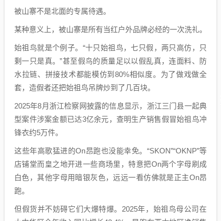
被山寨不是北面的专属待遇。
某种意义上，被山寨是所有当红户外品牌必经的一次洗礼。
始祖鸟就是个例子。“十只始祖鸟，七只假，两只高仿，只
剩一只是真。”甚至假鸟的质量足以以假乱真，连面料、防
水拉链、拼接技术都能模仿到80%相似度。为了做戏做全
套，造假者还把始祖鸟吊牌炒到了几百块。
2025年8月浙江检察网披露的信息显示，浙江三门县一起典
型案件涉案金额已达3亿余元，查明生产销售假冒始祖鸟冲
锋衣约5万件。
这些年高歌猛进的On昂跑也没能幸免。“SKON”“OKNP”等
店铺堂而皇之地开进一些商场里，特意把On两个字母刷成
白色，其他字母用暗银灰色，远远一看仿佛就是正主On昂
跑。
但假货并不妨碍它们大爆特爆。2025年，始祖鸟母公司在