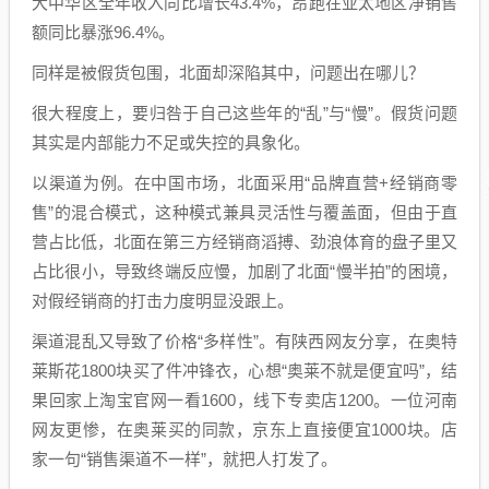
大中华区全年收入同比增长43.4%，昂跑在亚太地区净销售
额同比暴涨96.4%。
同样是被假货包围，北面却深陷其中，问题出在哪儿？
很大程度上，要归咎于自己这些年的“乱”与“慢”。假货问题
其实是内部能力不足或失控的具象化。
以渠道为例。在中国市场，北面采用“品牌直营+经销商零
售”的混合模式，这种模式兼具灵活性与覆盖面，但由于直
营占比低，北面在第三方经销商滔搏、劲浪体育的盘子里又
占比很小，导致终端反应慢，加剧了北面“慢半拍”的困境，
对假经销商的打击力度明显没跟上。
渠道混乱又导致了价格“多样性”。有陕西网友分享，在奥特
莱斯花1800块买了件冲锋衣，心想“奥莱不就是便宜吗”，结
果回家上淘宝官网一看1600，线下专卖店1200。一位河南
网友更惨，在奥莱买的同款，京东上直接便宜1000块。店
家一句“销售渠道不一样”，就把人打发了。