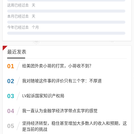
这周已经过去
天
本月已经过去
天
今年已经过去
个月
最近发表
01
给美团外卖小哥的打赏，小哥收不到？
02
我对随坡这件事的评价只有三个字：不厚道
03
LV起诉国家知识产权局
04
我一直认为金融学经济学带点玄学的感觉
坚持经济转型，稳住甚至增加大多数人的收入和预期，这
05
是当前的挑战