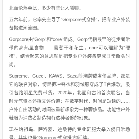
北面沦落至此，多少有些让人唏嘘。
五六年前，它率先主导了“Gorpcore式穿搭”，把专业户外装
备搬进潮流圈。
Gorpcore由“Gorp”和“core”组成。Gorp代指最早的徒步者常
带的高热量食物——葡萄干和花生，core可以理解为“硬
核”，结合起来的意思就是把专业户外装备穿成日常街头时
尚。
Supreme、Gucci、KAWS、Sacai等潮牌或奢侈品牌，都是
它的联名对象，愣是把冲锋衣和羽绒服穿成了T台爆款，吸
引各路明星免费带货。2020年，北面和古驰首次联名，当
时元气资本还撰文评价道：在数字时代，时间是短缺的……
户外自由活动的时间被重新想象为一种奢侈品。功能性户外
鞋服为消费者制造拥有这种奢侈的幻象。
现在始祖鸟、萨洛蒙、迪桑特的专业鞋服大举入侵日常场
景，其实也是“Gorpcore式穿搭”的延续。