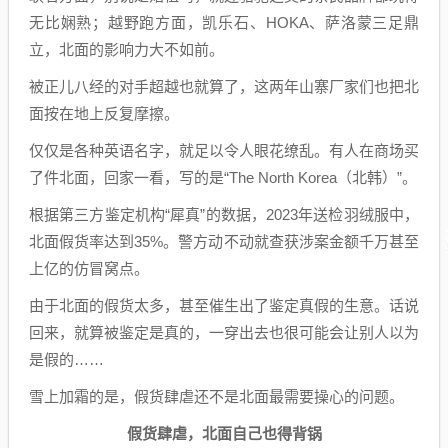
无比娴熟；越野跑方面，凯乐石、HOKA、萨洛蒙三足鼎
立，北面的影响力大不如前。
被正儿八经的对手超越也就算了，这两年山寨厂家们也把北
面按在地上反复摩擦。
仅仅是各种英语名字，就足以令人眼花缭乱。有人在商场买
了件北面，回家一看，写的是“The North Korea（北韩）”。
根据第三方鉴定机构“犀真”的数据，2023年送检羽绒服中，
北面假货率达到35%。警方动不动就查获涉案金额千万甚至
上亿的仿冒窝点。
由于北面的假货太多，甚至催生出了鉴定真假的生意。话说
回来，就算被鉴定是真的，一穿出去也很可能会让别人以为
是假的……
雪上加霜的是，假货肆虐还不是北面最需要操心的问题。
假货肆虐，北面自己也得背锅