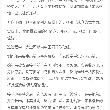
疑更大。为此，北面有不少补救措施，例如加快新形象店落
地、尝试社群活动。
方向正确，但大都是别人玩剩下的，很难形成真的竞争力。
实际上，北面最该做的不是亦步亦趋，而是找到自己的“价
值锚”。
这过程中，完全可以向中国同行取取经。
例如如果要走高端叙事的路线，向安踏学学怎么玩高端。
始祖鸟被安踏接手前，在国内算不上多火爆。安踏收购亚玛
芬体育后，没有把始祖鸟粗暴大众化，反而通过严格控制供
应链、打造旗舰体验店、运营“山地课堂”等高端社群，成功
将其塑造成“运动奢侈品”。
接手迪桑特之后，它也没有盲目冲击一线城市，转头把首店
开在长春。事实证明，这看似冒险，实则精准：东北漫长的
冬季和深厚的滑雪传统非常适合迪桑特，如今东北销量占了