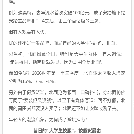
牌。
例如迪桑特，去年流水首次突破100亿元，成了安踏旗下继
安踏主品牌和FILA之后，第三个百亿级的王牌。
但有人欢喜有人忧。
忧的还不是一般品牌，而是曾经的大学生“校服”：北面。
想当初，北面风靡全国，特别是大学生群体。有人调侃：
“走进校园，指南针就失灵，因为周围全是北面”。
而如今呢？2026财年第一至三季度，北面亚太区收入增速
分别为16%、7%、-1%。
另外由于假货泛滥，北面沦为假面，口碑扑街，穿北面仿佛
等同于“爱装但又没钱”，以至于有媒体写道：再不打假，北
面的莆田货都要没人买了；北面还不如让安踏收购了去。
年轻人的潮流启蒙，为何成了避坑指南？
昔日的“大学生校服”，被假货暴击