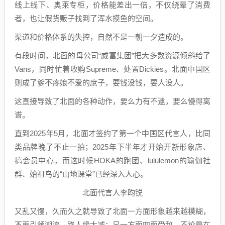
线上线下、奥莱专柜，价格能差出一倍，不仅绕晕了消费
者，也让假货贩子找到了浑水摸鱼的空间。
渠道和价格体系的失控，自然不是一朝一夕造成的。
有段时间，北面的母公司“威富集团”把大多数资源倾斜给了
Vans，同时忙着收购Supreme、处置Dickies。北面中国区
则成了爹不疼娘不爱的庶子，要钱没钱，要人没人。
这直接导致了北面的各种动作，要么力有不逮，要么慢得离
谱。
直到2025年5月，北面才签约了第一个中国区代言人，比同
类品牌晚了不止一拍；2025年下半年才开始开新形象店、
搞会员中心，而这时候HOKA的跑团、lululemon的瑜伽社
群、始祖鸟的“山地课堂”已经深入人心。
北面代言人李昀锐
又乱又慢，久而久之就导致了北面一方面形象越来越模糊，
不再引领潮流，路人缘大减；另一方面四面受敌，不论是在