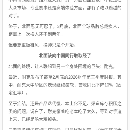
大众市场、专业赛事还是高端体验方面，都有了难以逾越的
对手。
终于，北面忍无可忍了。3月底，北面全球品牌总裁换人，
距离上一次换人还不到两年。
但要想重振雄风，换帅只是个开始。
北面该向中国同行取取经了
北面的处境，让人联想到另一个身处困境的巨头：耐克。
最近，耐克发布了截至2月底的2026财年第三季度财报。其
中，耐克大中华区的表现继续疲软，营收同比下降10%（固
定汇率）。
至于症结，还是产品迭代慢、本土化不足、渠道库存积压之
类的问题。说白了，耐克躺着吃老本吃了太久，等到对手追
上来，已经是船大难掉头。
二者或多或少有点同病相怜，只是比起耐克，北面的挑战无