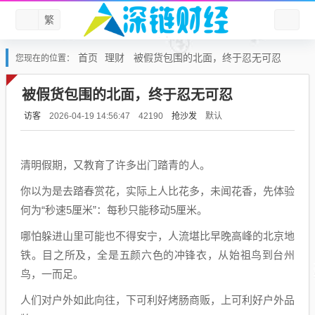
繁
首页
理财
被假货包围的北面，终于忍无可忍
您现在的位置：
被假货包围的北面，终于忍无可忍
访客
抢沙发
默认
2026-04-19 14:56:47
42190
清明假期，又教育了许多出门踏青的人。
你以为是去踏春赏花，实际上人比花多，未闻花香，先体验
何为“秒速5厘米”：每秒只能移动5厘米。
哪怕躲进山里可能也不得安宁，人流堪比早晚高峰的北京地
铁。目之所及，全是五颜六色的冲锋衣，从始祖鸟到台州
鸟，一而足。
人们对户外如此向往，下可利好烤肠商贩，上可利好户外品