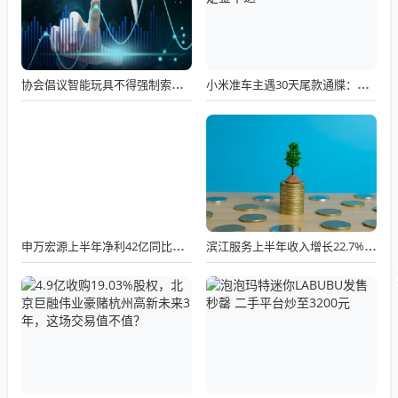
协会倡议智能玩具不得强制索取个人信息
小米准车主遇30天尾款通牒：未提车需先付清尾款否则定金不退
申万宏源上半年净利42亿同比翻番投资管理业务收入下滑
滨江服务上半年收入增长22.7% 管理层看好杭州楼市