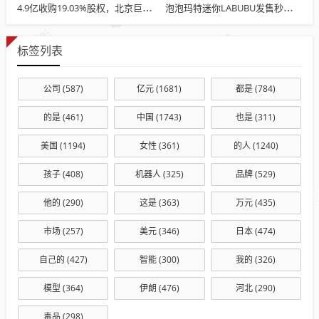
4.9亿收购19.03%股权，北京巨融伟业豪赌杭州高新未来3年，这场交易值不值？
泡泡玛特迷你LABUBU发售秒罄 二手平台炒至3200元
标签列表
公司
(587)
亿元
(1681)
都是
(784)
的是
(461)
中国
(1743)
也是
(311)
美国
(1194)
女性
(361)
的人
(1240)
孩子
(408)
机器人
(325)
品牌
(529)
他的
(290)
这是
(363)
万元
(435)
市场
(257)
美元
(346)
日本
(474)
自己的
(427)
智能
(300)
我的
(326)
模型
(364)
伊朗
(476)
河北
(290)
毒品
(298)