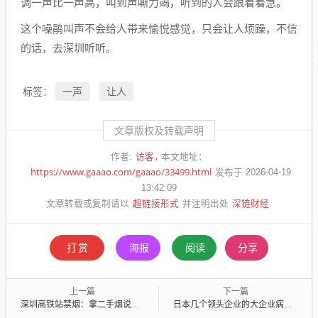
调一声比一声高，叫到声嘶力竭，听到的人会跟着着急。
这个噪鹃叫声不会给人带来愉悦感觉，只会让人烦躁，不信
的话，去深圳听听。
一声
让人
标签：
文章版权及转载声明
访客
作者:
本文地址：
https://www.gaaao.com/gaaao/33499.html
发布于 2026-04-19
13:42:09
超链接形式
深链财经
文章转载或复制请以
并注明出处
打赏
海报
阅读
分享
上一篇
下一篇
深圳高铁站禁烟：拿二手烟说事，和德国绿党一个路子
日本几个领头企业的大企业病也是很厉害的