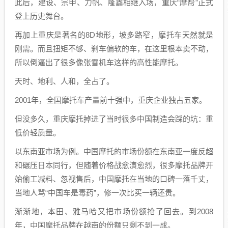
此后，建设、宗申、力帆、隆鑫相继入场，重庆“摩帮”正式
登上历史舞台。
再加上重庆是著名的8D地形，坡多路窄，摩托车天然就是
刚需。而且扭矩不够、刹车偏软的车，在这里根本卖不动，
所以倒逼出了很多像张雪机车这样的高性能摩托。
天时、地利、人和，全占了。
2001年，全国摩托车产量前十强中，重庆企业独占五家。
但没多久，重庆摩托掉进了当时很多中国制造会踩的坑：重
低价轻质量。
以东南亚市场为例。中国摩托的市场份额在东南亚一度反超
和碾压日本同行，但随着价格战愈演愈烈，很多摩托品牌开
始偷工减料、忽视售后，中国摩托在当地的口碑一落千丈，
当地人骂“中国车是毒药”，修一次比买一辆还贵。
渐渐地，本田、雅马哈又把市场份额抢了回去。到2008
年，中国摩托品牌在越南的份额只剩不到一成。