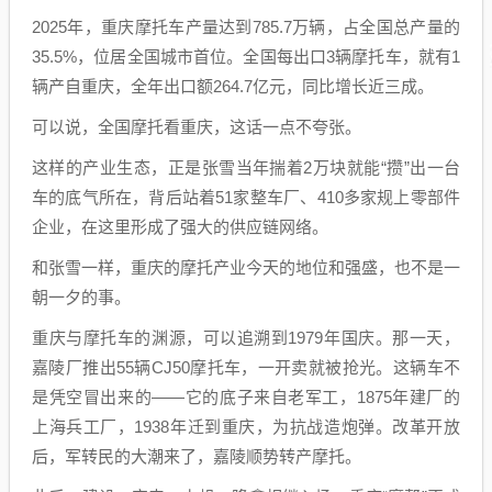
2025年，重庆摩托车产量达到785.7万辆，占全国总产量的
35.5%，位居全国城市首位。全国每出口3辆摩托车，就有1
辆产自重庆，全年出口额264.7亿元，同比增长近三成。
可以说，全国摩托看重庆，这话一点不夸张。
这样的产业生态，正是张雪当年揣着2万块就能“攒”出一台
车的底气所在，背后站着51家整车厂、410多家规上零部件
企业，在这里形成了强大的供应链网络。
和张雪一样，重庆的摩托产业今天的地位和强盛，也不是一
朝一夕的事。
重庆与摩托车的渊源，可以追溯到1979年国庆。那一天，
嘉陵厂推出55辆CJ50摩托车，一开卖就被抢光。这辆车不
是凭空冒出来的——它的底子来自老军工，1875年建厂的
上海兵工厂，1938年迁到重庆，为抗战造炮弹。改革开放
后，军转民的大潮来了，嘉陵顺势转产摩托。