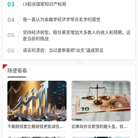
03
LV起诉国家知识产权局
04
我一直认为金融学经济学带点玄学的感觉
坚持经济转型，稳住甚至增加大多数人的收入和预期，这
05
是当前的挑战
06
语言的溃逃：当过度审查把“出生”逼成禁忌
随便看看
不戴眼镜要比戴眼镜更能减低近视度数
如果政府非要强制戴头盔，就得先让电动自行车有个放头盔的地方