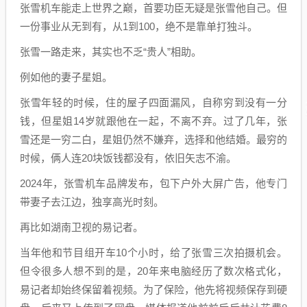
张雪机车能走上世界之巅，首要功臣无疑是张雪他自己。但
一份事业从无到有，从1到100，绝不是靠单打独斗。
张雪一路走来，其实也不乏“贵人”相助。
例如他的妻子星姐。
张雪年轻的时候，住的屋子四面漏风，自称穷到没有一分
钱，但星姐14岁就跟他在一起，不离不弃。过了几年，张
雪还是一穷二白，星姐仍然不嫌弃，选择和他结婚。最穷的
时候，俩人连20块饭钱都没有，依旧矢志不渝。
2024年，张雪机车品牌发布，包下户外大屏广告，他专门
带妻子去江边，独享高光时刻。
再比如湖南卫视的易记者。
当年他和节目组开车10个小时，给了张雪三次拍摄机会。
但令很多人想不到的是，20年来电脑经历了数次格式化，
易记者却始终保留着视频。为了保险，他先将视频保存到硬