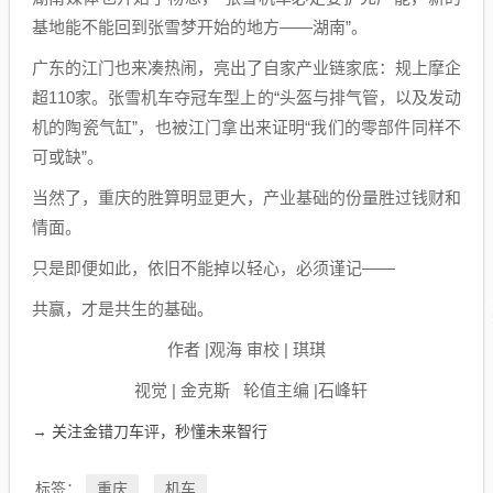
基地能不能回到张雪梦开始的地方——湖南”。
广东的江门也来凑热闹，亮出了自家产业链家底：规上摩企
超110家。张雪机车夺冠车型上的“头盔与排气管，以及发动
机的陶瓷气缸”，也被江门拿出来证明“我们的零部件同样不
可或缺”。
当然了，重庆的胜算明显更大，产业基础的份量胜过钱财和
情面。
只是即便如此，依旧不能掉以轻心，必须谨记——
共赢，才是共生的基础。
作者 |观海 审校 | 琪琪
视觉 | 金克斯 轮值主编 |石峰轩
→ 关注金错刀车评，秒懂未来智行
重庆
机车
标签：