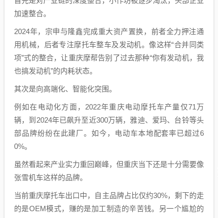
首先是对产业链的深度整合，小作坊被逐步淘汰，头部企业
加速整合。
2024年，宗申与隆鑫完成重大资产置换，前者全力押注通
用机械，后者专注摩托车整车及发动机。像这样“合并同类
项”式的整合，让重庆摩帮告别了过去那种“你有发动机，我
也搞发动机”的内耗状态。
其次是向高端化、智能化突围。
例如在电动化方面，2022年重庆电动摩托车产量仅71万
辆，到2024年已飙升至近300万辆，雅迪、爱玛、台铃等头
部品牌纷纷在此建厂。如今，电动车本地配套率已超过6
0%。
虽然看起来产业实力重回巅峰，但重庆当下还是十分需要像
张雪机车这样的品牌。
当前重庆摩托车出口中，自主品牌占比仅约30%，剩下的走
的是OEM模式，赚的是加工制造的辛苦钱。另一个尴尬的