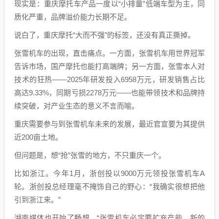
现实是：重庆摩托车产品一度以“小排量”低端车型为主，同
质化严重，品牌溢价能力长期不足。
说白了，重庆摩托“大而不强”的标签，还没有真正撕掉。
张雪机车的出现，直击痛点。一方面，张雪机车用世界冠军
告诉市场，国产摩托也能打高端牌；另一方面，张雪本人对
技术的狂热——2025年研发投入6958万元，研发销售占比
高达9.33%，同期亏损2278万元——也能带领技术和品牌持
续突破，对产业生态的意义不言而喻。
重庆需要参与到张雪机车未来的发展，最近官宣要为其提供
近200亩土地。
但问题是，想“抢”张雪的地方，不只重庆一个。
比如浙江。今年1月，浙创投以9000万元领投张雪机车A
轮。浙创投总经理毫不掩饰自己的野心：“我确实很想把他
引到浙江来。”
湖南媒体也开始了畅想，“张雪机车必定要扩充产能，新的