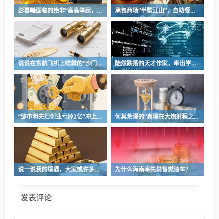
彭慕曦面临的绝非“高高举起，轻轻放下”
承包商场“半壁江山”，自助餐为什么越开越多？
说说在东航飞机上喷粪的“沙门世家”
陡然跌落的天才作家，牵出学界一个惊人的造假联盟
“邹市明夫妇创业亏掉2亿”冲上热搜！妻子冉莹颖自曝多个项目关停，不得不卖房偿债！
何其荒谬的“真理在大炮射程之内”
说一说我的境遇，大家或许多少能对于长沙这座城的人事物有些体会
为什么海南率先禁售燃油车？
发表评论