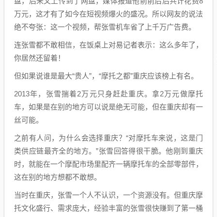
盘，后来又上传到了网盘，媒体报道他前前后后共计花费8
万元，这才有了如今在短视频爆火的盛况。所以网友的说法
绝不夸张：这一个视频，帮张雪机车省了上千万广告费。
连张雪都不敢相信，在饭桌上对易记者表示：这么多年了，
你居然还留着！
但如果说谁是最大“贵人”，“摩托之都”重庆应该榜上有名。
2013年，张雪揣着2万元只身赶赴重庆。拿2万元做摩托
车，如果是在别的地方可以说是绝无可能，但在重庆却有一
丝可能。
之前有人问，为什么会选择重庆？“对摩托车来说，这是门
类供应链最齐全的地方。”张雪回答得很干脆。他刚到重庆
时，就能在一个摩配市场里配齐一辆摩托车的全部零部件，
这在别的地方想都不敢想。
当时在重庆，张雪一个人不认识，一个资源没有。但重庆摩
托文化盛行、需求庞大，经验丰富的张雪很快赚到了第一桶