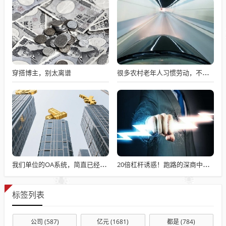
穿搭博主，别太离谱
很多农村老年人习惯劳动，不劳动就会闲出病来
我们单位的OA系统，简直已经成了累赘
20倍杠杆诱惑！跑路的深商中汇及其背后的场外期权“灰产”
标签列表
公司
(587)
亿元
(1681)
都是
(784)