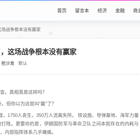
首页
留言本
经济
金融
商
这场战争根本没有赢家
了，这场战争根本没有赢家
抢沙发
默认
声音。真相真是这样吗？
。但你以为这就叫“赢”了？
废墟，1750人丧生，350万人流离失所。 核设施、导弹基地、海军力量
”被打残。更要命的是，伊朗国防军与革命卫队之间本就存在的内耗与
”，内部指挥体系几乎瘫痪。