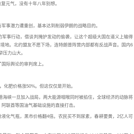
想恢复元气，没有十年八年别想。
与军事潜力遭重创，基本达到削弱伊朗的战略目的。
的军事行动，借谈判掩护发动的偷袭，让这个超级大国在道义上输得
的境地。北约盟友不愿下场，连特朗普阵营内部都有反战声音。国内6
选举压力山大。
了国际舆论的审判席上。
元，化肥价格涨50%。但这仅仅是开始。
曼德海峡一旦加入战局，两大能源咽喉同时被掐住，全球经济的动脉将
、阿联酋等国油气基础设施的直接打击。
国抢液化气瓶，黑市价格翻4倍。农民买不到尿素，春耕要黄，2亿人可