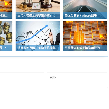
老弟明年退休，一个外科主任级的医生，现在被安排在发热门诊，天天也没啥病人…
五角大楼推全员睾酮筛查引争议：年轻军人恐陷激素依赖，“高睾酮战争部”遭专家质疑
要区分看病和买药两回事
大院现在还是有的，但是，“大院子弟”这个概念与说法不存在了
适度多吃点糖，有助于抗抑郁
男性什么时候无脑选年轻的了，这纯粹是胡扯