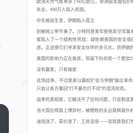
欧洲天然气账单多了60亿欧元，非洲国家面包价格
失业，400万人陷入贫困。
中东格局生变，伊朗陷入孤立
别被网上带节奏了。沙特同意美军使用其空军基
家陷入了一个结构性死结：越依赖美国的安全保
虑，正迫使它们寻求安全伙伴的多元化，而伊朗
美国的影响力正在衰退，但留下的却是一个更加
没有赢家，只有输家
这场战争，不过是美以霸权扩张与伊朗“输出革
只会让各方重回“打不赢也打不动”的混沌状态。
战争的真相是，它解决不了任何问题，只会制造
当大国在棋盘上博弈时，被牺牲的永远是棋盘外
为什
油钱涨了、菜价涨了、工资没涨——这就是我们
么医
生的
上一