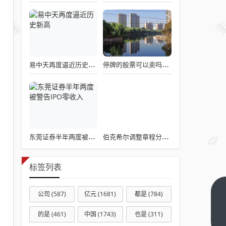
易中天再度逼近历史新高
停牌的股票可以卖吗？看懂这条规则就够了
东莞证券半年两度被警告IPO零收入
伯克希尔调整章程分离主席与CEO职务
标签列表
公司
(587)
亿元
(1681)
都是
(784)
五星
级酒
的是
(461)
中国
(1743)
也是
(311)
店为
下一