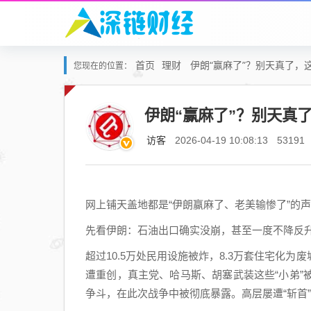
首页
理财
伊朗“赢麻了”？别天真了，
您现在的位置：
伊朗“赢麻了”？别天真
访客
2026-04-19 10:08:13
53191
网上铺天盖地都是“伊朗赢麻了、老美输惨了”的
先看伊朗：石油出口确实没崩，甚至一度不降反升
超过10.5万处民用设施被炸，8.3万套住宅化为
遭重创，真主党、哈马斯、胡塞武装这些“小弟
争斗，在此次战争中被彻底暴露。高层屡遭“斩首