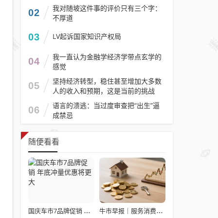
我对随坡这件事的评价只有三个字：
02
不厚道
03
LV起诉国家知识产权局
我一直认为金融学经济学带点玄学的
04
感觉
坚持经济转型，稳住甚至增加大多数
05
人的收入和预期，这是当前的挑战
语言的溃逃：当过度审查把“出生”逼
06
成禁忌
随便看看
国庆车市7品牌促销 年底冲量优惠将更大
牛市早报｜服务消费政策落地美联储将议息