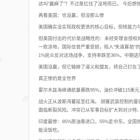
这叫“赢麻了”？不过是扛住了没垮而已。 今后
再看美国：也没赢，但没那么惨
美国确实没实现政权更迭的核心目标，但核能力
但美国付出的代价是战略性的：未经安理会授权
一败涂地，国际信誉严重受损，陷入“失道寡助”
1%民众反对这场战争，支持率跌至36%，中期
美国没赢，但它输掉了道义和盟友，将自己钉在
真正惨的是全世界
霍尔木兹海峡通航量暴跌95%，油价冲破115美
战火正从波斯湾蔓延至红海。 胡塞武装控制的
面临断裂风险。冲突已从军事目标扩大到对沙特
印度最惨：85%原油靠进口，55%走中东。全
能没饭吃。