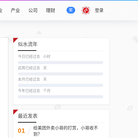
业
产业
公司
理财
登录
繁
似水流年
今日已经过去
小时
这周已经过去
天
本月已经过去
天
今年已经过去
个月
最近发表
给美团外卖小哥的打赏，小哥收不
01
到？