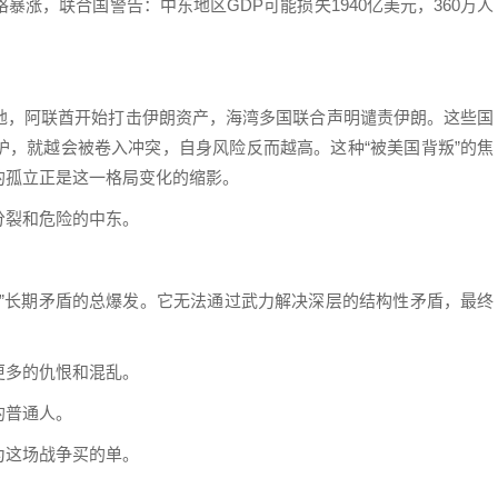
暴涨，联合国警告：中东地区GDP可能损失1940亿美元，360万人
地，阿联酋开始打击伊朗资产，海湾多国联合声明谴责伊朗。这些国
护，就越会被卷入冲突，自身风险反而越高。这种“被美国背叛”的焦
的孤立正是这一格局变化的缩影。
分裂和危险的中东。
命”长期矛盾的总爆发。它无法通过武力解决深层的结构性矛盾，最终
更多的仇恨和混乱。
的普通人。
为这场战争买的单。