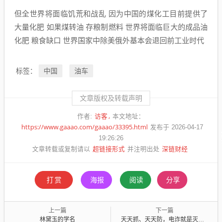
但全世界将面临饥荒和战乱 因为中国的煤化工目前提供了
大量化肥 如果煤转油 存粮制燃料 世界将面临巨大的成品油
化肥 粮食缺口 世界国家中除美俄外基本会退回前工业时代
中国
油车
标签：
文章版权及转载声明
访客
作者:
本文地址：
https://www.gaaao.com/gaaao/33395.html
发布于 2026-04-17
19:26:26
超链接形式
深链财经
文章转载或复制请以
并注明出处
打赏
海报
阅读
分享
上一篇
下一篇
林黛玉的学名
天天抓、天天防，电诈就是灭不了？那么多专家，就没人能想出一个根治的办法？