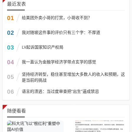
最近发表
01
给美团外卖小哥的打赏，小哥收不到？
02
我对随坡这件事的评价只有三个字：不厚道
03
LV起诉国家知识产权局
04
我一直认为金融学经济学带点玄学的感觉
坚持经济转型，稳住甚至增加大多数人的收入和预期，这
05
是当前的挑战
06
语言的溃逃：当过度审查把“出生”逼成禁忌
随便看看