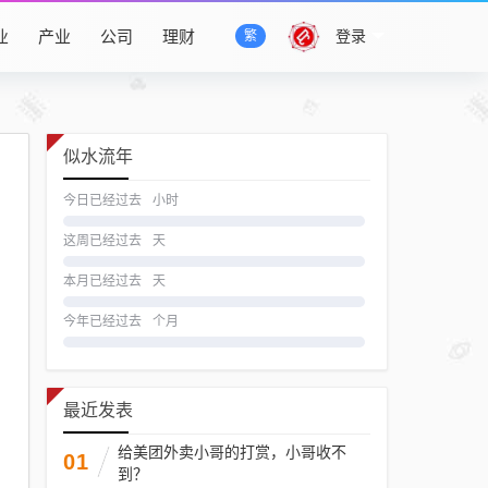
业
产业
公司
理财
登录
繁
似水流年
今日已经过去
小时
这周已经过去
天
本月已经过去
天
今年已经过去
个月
最近发表
给美团外卖小哥的打赏，小哥收不
01
到？