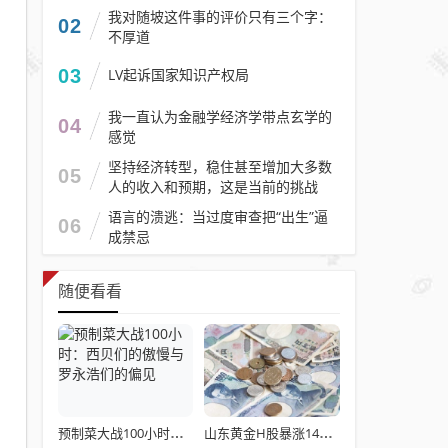
我对随坡这件事的评价只有三个字：
02
不厚道
03
LV起诉国家知识产权局
我一直认为金融学经济学带点玄学的
04
感觉
坚持经济转型，稳住甚至增加大多数
05
人的收入和预期，这是当前的挑战
语言的溃逃：当过度审查把“出生”逼
06
成禁忌
随便看看
预制菜大战100小时：西贝们的傲慢与罗永浩们的偏见
山东黄金H股暴涨149%后突然配股，28.58港元/股遭折价甩卖，股民：利好还是利空？