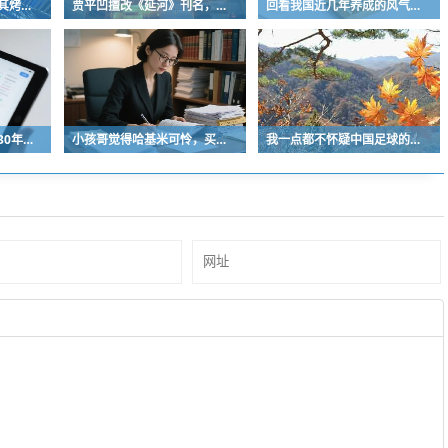
曾经的街头顶流，土耳其烤肉为什么消失了？
贾平凹擅改《延河》刊名，到底错在哪里？这三点才是问题的关键
回看我国近几年养成的风气习惯
中国青少年足球人口近30年是断崖式下降
小孩哥觉得哈基米可怜，买了火腿肠喂哈基米，结果哈基米直接叼走他的鹦鹉…
我一点都不怀疑中国足球的未来