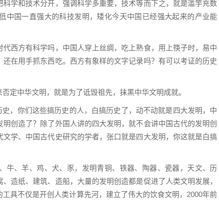
把科学和技术分开，强调科学多重要，技术等而下之，就是滥竽充数
低中国一直强大的科技发明，矮化今天中国已经强大起来的产业能
时代西方有科学吗，中国人穿上丝绸，吃上熟食，用上筷子时，易中
，还在用手抓东西吃。西方有象样的文字记录吗？有可以考证的历史
来否定中华文明，就是为了诋毁祖先，抹黑中华文明成就。
扯历史，你们这些搞历史的人，白搞历史了，动不动就是四大发明，中
发明创造了？除了外国人讲的四大发明，就不会讲中国古代的发明创
代文学、中国古代史研究的学者，张口就是四大发明，你这就是白搞
、牛、羊、鸡、犬、豕，发明青铜、铁器、陶器、瓷器，天文、历
腐、造纸、建筑、造船，大量的发明创造都是促进了人类文明发展，
工具不仅是开创人类计算先河，建立了伟大的饮食文明，2000年前