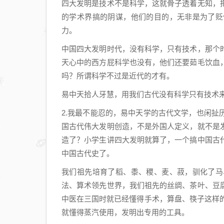
四大发明是技术不是科学，这就骨子透着无知，
的学术界搞的阴谋，他们的目的，无非是为了贬
力。
中国四大发明时代，没有科学，只有技术，那个
天心中的西方屁科学也没有，他们还要茹毛饮血
吗？所谓科学不过是近代的才有。
易中天拾人牙慧，用我们古代没有科学只有技术
2.我最不能忍的，易中天学的古代文学，也闲
国古代伟大发明创造，不是外国人定义，就不是
造了？小学生讲四大发明就算了，一个搞中国古
中国古代史了。
我们祖先培育了稻、黍、稷、麦、菽，驯化了马
法、算术领先世界，我们祖先的丝绸、茶叶、豆
中医在三国时就已经懂得手术，算盘、筷子这样的
就懂得蒸汽使用，发明出专用的工具。