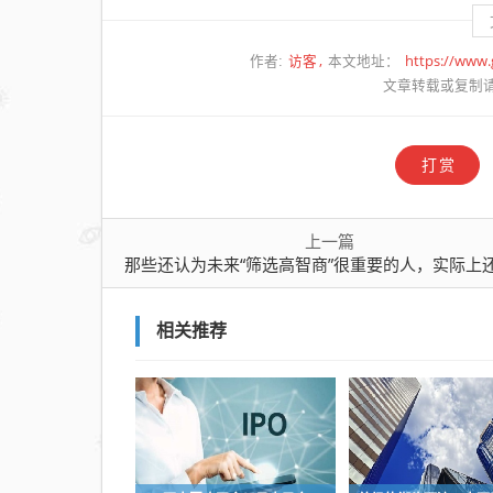
“筛
选高
访客
https://www
作者:
本文地址：
智
文章转载或复制
商”
很重
要的
打赏
人，
实际
上一篇
上还
那些还认为未来“筛选高智商”很重要的人，实际上还陷在“人与人竞争”的
陷在
“人
与人
相关推荐
竞
争”
的思
维里