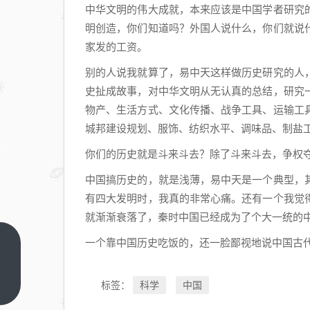
中华文明的伟大成就，本来应该是中国学者研究
明创造，你们知道吗？外国人说什么，你们就说
家发的工资。
别的人说我就算了，易中天这样做历史研究的人
史扯成故事，对中华文明从无认真的总结，研究
物产、生活方式、文化传播、战争工具、运输工
城邦建设规划、服饰、纺织水平、调味品、制盐
你们的历史就是斗来斗去？除了斗来斗去，争权
中国搞历史的，就是浅薄，易中天是一个典型，
有四大发明时，我真的非常心痛。还有一个我觉
就渐渐衰落了，秦时中国已经成为了个大一统的
一个靠中国历史吃饭的，还一脸鄙视地说中国古
那些
还认
为未
科学
中国
上一
标签：
篇
来