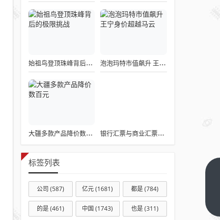
始祖鸟登顶珠峰背后的极限挑战
泡泡玛特市值飙升 王宁身价超越马云
大疆多款产品降价数百元
银行汇票与商业汇票区别解析
标签列表
现在
很多
公司
(587)
亿元
(1681)
都是
(784)
家用
下一
的是
(461)
中国
(1743)
也是
(311)
篇
电器