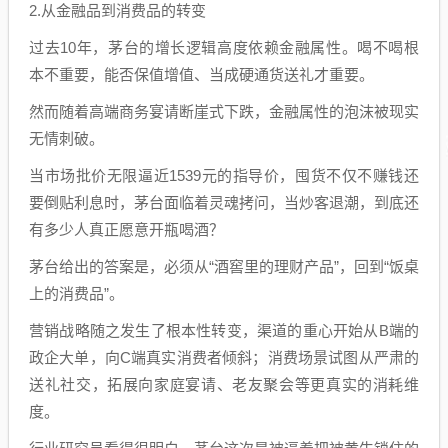
2.从金融品到消费品的转变
过去10年，茅台的增长逻辑高度依赖金融属性。喝不喝根
本不重要，能否保值增值、当成硬通货送礼才重要。
然而随着高端商务宴请断崖式下跌，金融属性的泡沫被现实
无情刺破。
当市场批价无限逼近1539元的指导价，囤货不仅不赚钱还
要倒贴利息时，茅台面临着灵魂拷问，当炒客退潮，到底还
有多少人真正愿意开瓶喝酒？
茅台给出的答案是，必须从“酒窖里的理财产品”，回到“饭桌
上的消费品”。
营销战略随之发生了根本性转变，渠道的重心开始从B端的
政企大单，向C端真实消费者倾斜；消费场景试图从严肃的
送礼社交，拓展向家庭宴请、老友聚会等更真实的消耗维
度。