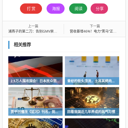
打赏
海报
阅读
分享
上一篇
下一篇
浦燕子的第二刀：告别GMV崇拜，抖音本地生活要做“主动切割”
营收暴增46%！电力“黑马”正泰电器，站上储能新风口
相关推荐
2.5万人围攻国会！日本民众怒了：让她下台！
曾经的街头顶流，土耳其烤肉为什么消失了？
贾平凹擅改《延河》刊名，到底错在哪里？这三点才是问题的关键
回看我国近几年养成的风气习惯