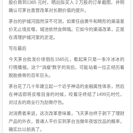
股价跌到1365 元时，晒出拟买入 2 万股的订单截图，并明
确认可茅台直营改革对长期价值的提升。
茅台的护城河固然深不可测，如果任由黄牛和畸形的渠道差
价无止境反噬，城池依然会倒塌。它如今的渠道改革，正是
在清理护城河里的淤泥。
写在最后
今天茅台批发价徘徊在1565元，看起来只是一条冷冰冰的
行情播报。这个“消瘦”数字的背后，可能站着一位正经历着
脱胎换骨的百年巨头。
茅台花了几十年建立起一个近乎神话的金融属性体系，然后
在神话即将反噬自身的时候，咬着牙终结了1499元时代，
对过去的商业行为刮骨疗伤。
对消费者来说，这次改革意味着，飞天茅台终于剥下了理财
产品的外衣，普通人平价买到茅台当做年夜饭饮品的概率，
确实比以前高了。