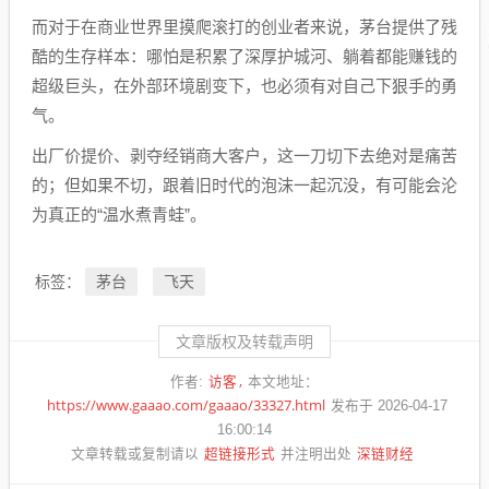
而对于在商业世界里摸爬滚打的创业者来说，茅台提供了残
酷的生存样本：哪怕是积累了深厚护城河、躺着都能赚钱的
超级巨头，在外部环境剧变下，也必须有对自己下狠手的勇
气。
出厂价提价、剥夺经销商大客户，这一刀切下去绝对是痛苦
的；但如果不切，跟着旧时代的泡沫一起沉没，有可能会沦
为真正的“温水煮青蛙”。
茅台
飞天
标签：
文章版权及转载声明
访客
作者:
本文地址：
https://www.gaaao.com/gaaao/33327.html
发布于 2026-04-17
16:00:14
超链接形式
深链财经
文章转载或复制请以
并注明出处