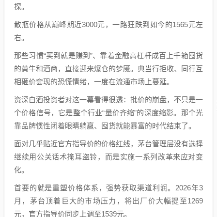
探。
散瓶价格从巅峰期近3000元，一路狂跌到如今的1565元左
右。
那些习惯“买到就是赚到”、靠着金融高杠杆成百上千箱囤货
的黄牛和酒商，直接迎来爆仓的梦魇。典当行拒收、同行互
相砸价套现的恐慌情绪，一度在流通市场上蔓延。
资深白酒投资者对这一幕看得很透：批价的崩盘，不只是一
个价格信号，它是整个行业“量价齐缩”的深度缩影。那个光
靠品牌惯性闭着眼睛躺赢、囤货就能暴富的时代结束了。
面对几乎贴近官方指导价的价格红线，茅台管理层没有选择
继续用公关话术掩耳盗铃，而是实施一系列改革来应对变
化。
首要的就是重塑价格体系，强势获取渠道利润。2026年3
月，茅台顶着巨大的市场压力，将出厂价大幅提至1269
元，官方指导价同步上调至1539元。