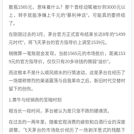
散瓶1565元，意味着什么？那个曾经动辄被炒到3000元以
上，转手就能净赚上千元的“暴利神话”，可能真的要终结
了。
在刚刚过去的3月，茅台官方正式宣布结束长达8年的“1499
元时代”，将飞天茅台的官方指导价上调至1539元。
稍微算一笔账就会发现，当前1565元的市场批价，距离153
9元的官方指导价，仅仅只有20多块钱的微弱“溢价”。
而这根本不是什么顺风顺水的行情波动，这是茅台在经历了
一场堪称惨烈的渠道震荡与自我革命之后，新旧时代交替时
留下的创伤。
1.黄牛与经销商的至暗时刻
相当长一段时间，茅台被认为是只涨不跌的硬通货。
在过去的一两年里，随着宏观消费的疲软和白酒行业的深度
调整，飞天茅台的市场批价经历了一场剥洋葱式的残酷下