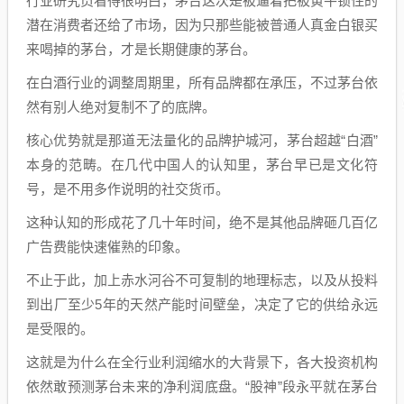
行业研究员看得很明白，茅台这次是被逼着把被黄牛锁住的
潜在消费者还给了市场，因为只那些能被普通人真金白银买
来喝掉的茅台，才是长期健康的茅台。
在白酒行业的调整周期里，所有品牌都在承压，不过茅台依
然有别人绝对复制不了的底牌。
核心优势就是那道无法量化的品牌护城河，茅台超越“白酒”
本身的范畴。在几代中国人的认知里，茅台早已是文化符
号，是不用多作说明的社交货币。
这种认知的形成花了几十年时间，绝不是其他品牌砸几百亿
广告费能快速催熟的印象。
不止于此，加上赤水河谷不可复制的地理标志，以及从投料
到出厂至少5年的天然产能时间壁垒，决定了它的供给永远
是受限的。
这就是为什么在全行业利润缩水的大背景下，各大投资机构
依然敢预测茅台未来的净利润底盘。“股神”段永平就在茅台