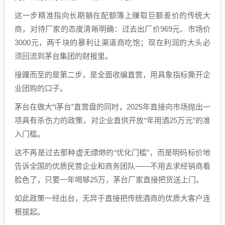
这一步精准指向长期躺在配额簿上赚取巨额差价的传统大
商，对待厂家的态度清晰明确：过去出厂价969元、市场价
3000元，两千块的暴利让渠道商吃饱；现在利润的大头必
须回流到茅台集团的财报里。
接踵而至的是第二步，是全面收编直营，用具象指标撕开企
业团购的口子。
茅台在做大“i茅台”直营盘的同时，2025年直接向市场抛出一
项具有杀伤力的政策，对企业直供开放“年用酒25万元”的准
入门槛。
这不再是过去那种虚无缥缈的“优化门槛”，而是明码标价地
告诉全国的优质民营企业和商务团队——不用去求经销商看
脸色了，只要一年喝够25万，茅台厂家直接把货送上门。
如此政策一经出台，无异于直接把传统酒商的优质大客户连
根拔起。