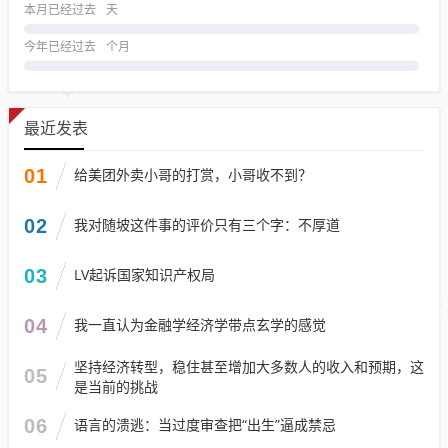
本月已经过去
天
今年已经过去
个月
最近发表
01
给美团外卖小哥的打赏，小哥收不到？
02
我对随坡这件事的评价只有三个字：不厚道
03
LV起诉国家知识产权局
04
我一直认为金融学经济学带点玄学的感觉
坚持经济转型，稳住甚至增加大多数人的收入和预期，这
05
是当前的挑战
06
语言的溃逃：当过度审查把“出生”逼成禁忌