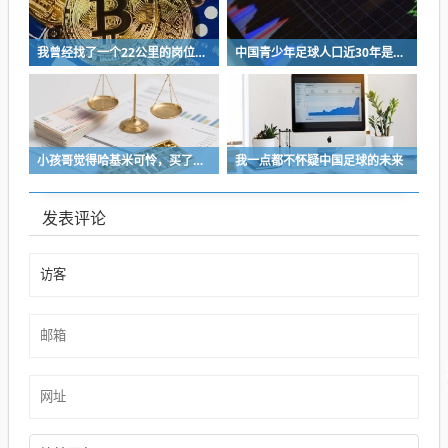
我曾经找了一个22公里的岗位，坚持了2个星期就坚持不下去了
中国青少年足球人口近30年是断崖式下降
小孩哥觉得哈基米可怜，买了火腿肠喂哈基米，结果哈基米直接叼走他的鹦鹉…
我一点都不怀疑中国足球的未来
发表评论