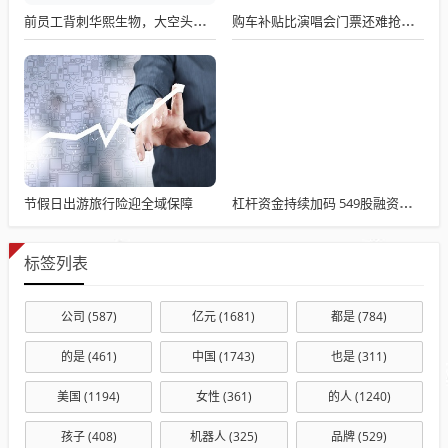
前员工背刺华熙生物，大空头潜伏获利
购车补贴比演唱会门票还难抢多地回应
节假日出游旅行险迎全域保障
杠杆资金持续加码 549股融资买入破亿
标签列表
公司
(587)
亿元
(1681)
都是
(784)
的是
(461)
中国
(1743)
也是
(311)
美国
(1194)
女性
(361)
的人
(1240)
孩子
(408)
机器人
(325)
品牌
(529)