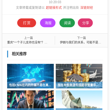
10:20:03
超链接形式
深链财经
文章转载或复制请以
并注明出处
打赏
海报
阅读
分享
上一篇
下一篇
重庆“一个子儿支持也没有”？该有一个官方态度正面回应张雪！
伊朗与我们的关系，可能不是你想的那样
相关推荐
包括CNN在内的外媒不是在真心赞赏村足，它想表达的是，村足是“自由”的
现在有些旅游专线是非常豪华的，但是平时的客运专线还是以拉更多的人为目的