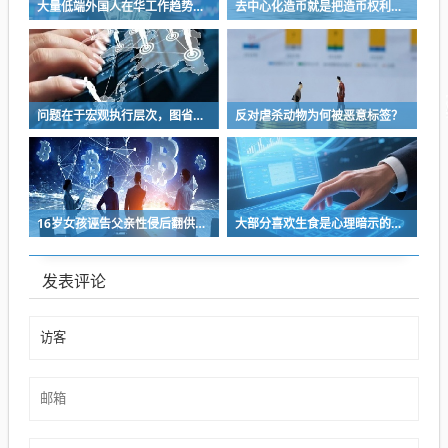
大量低端外国人在华工作趋势增，郑州健身机构雇佣12名外籍教练声称合法
去中心化造币就是把造币权利还给人民
问题在于宏观执行层次，图省事、怕麻烦，只想着调整生产关系，不想着提高生产力。
反对虐杀动物为何被恶意标签？
16岁女孩诬告父亲性侵后翻供：年少冲动，没有免罪金牌
大部分喜欢生食是心理暗示的结果
发表评论