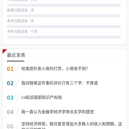
这周已经过去
天
本月已经过去
天
今年已经过去
个月
最近发表
01
给美团外卖小哥的打赏，小哥收不到？
02
我对随坡这件事的评价只有三个字：不厚道
03
LV起诉国家知识产权局
04
我一直认为金融学经济学带点玄学的感觉
坚持经济转型，稳住甚至增加大多数人的收入和预期，这
05