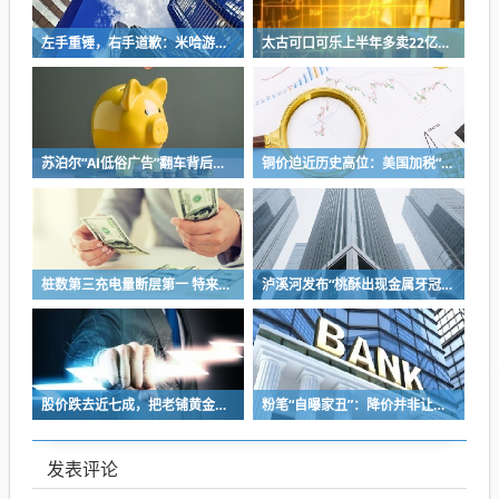
左手重锤，右手道歉：米哈游陷入彷徨
太古可口可乐上半年多卖22亿+，中国内地市场贡献超7成
苏泊尔“AI低俗广告”翻车背后：83%外资全盘掌控，陷入流量内卷、质量频发的负循环
铜价迫近历史高位：美国加税“抢铜”、中国立法保护
桩数第三充电量断层第一 特来电们为什么赢不了滴滴？
泸溪河发布“桃酥出现金属牙冠”事件调查结论：视频情况不属实，当事人已主动删除致歉
股价跌去近七成，把老铺黄金当“奢侈品”抢的支持者不买单了
粉笔“自曝家丑”：降价并非让利，模仿同行产品弄巧成拙，同步推出历史学员退费方案
发表评论