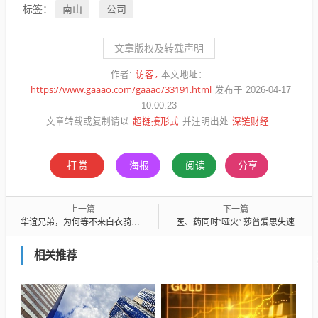
南山
公司
标签：
文章版权及转载声明
访客
作者:
本文地址：
https://www.gaaao.com/gaaao/33191.html
发布于 2026-04-17
10:00:23
超链接形式
深链财经
文章转载或复制请以
并注明出处
打赏
海报
阅读
分享
上一篇
下一篇
华谊兄弟，为何等不来白衣骑士？
医、药同时“哑火” 莎普爱思失速
相关推荐