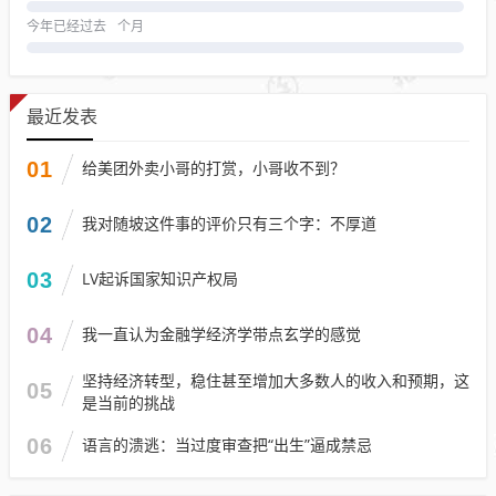
今年已经过去
个月
最近发表
01
给美团外卖小哥的打赏，小哥收不到？
02
我对随坡这件事的评价只有三个字：不厚道
03
LV起诉国家知识产权局
04
我一直认为金融学经济学带点玄学的感觉
坚持经济转型，稳住甚至增加大多数人的收入和预期，这
05
是当前的挑战
06
语言的溃逃：当过度审查把“出生”逼成禁忌