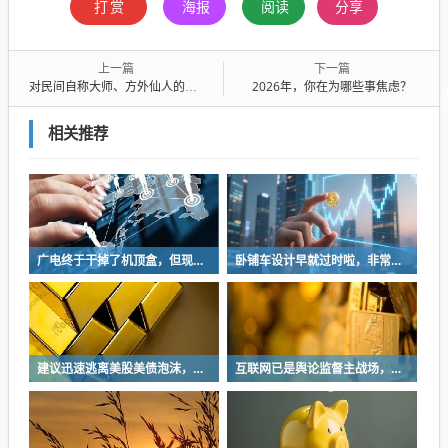
打赏
海报
阅读
分享
上一篇
下一篇
对民间自称大师、方外仙人的必须保持高度警惕
2026年，你在为哪些事焦虑？
相关推荐
广电终于干掉了机顶盒，但现在没多少人看电视了…
卧铺车设计早就过时啦，非常不具备人性化
建议迅速逃离美股美债泡沫，AI正加速而非延缓其泡沫破裂
互联网已是舆论监督主战场，让我们用这五点珍惜它