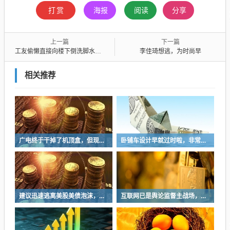
打赏
海报
阅读
分享
上一篇
下一篇
工友偷懒直接向楼下倒洗脚水，正好浇到人头上，然后被带到派出所关了几小时
李佳琦想逃，为时尚早
相关推荐
广电终于干掉了机顶盒，但现在没多少人看电视了…
卧铺车设计早就过时啦，非常不具备人性化
建议迅速逃离美股美债泡沫，AI正加速而非延缓其泡沫破裂
互联网已是舆论监督主战场，让我们用这五点珍惜它