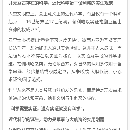
并无亘古存在的科学，近代科学始于伽利略的实证规范
人类文明史上，真正意义上的近代科学，有且仅有一个明确
起点——16世纪末至17世纪初，伽利略以实证推翻亚里士
多德的权威论断。
亚里士多德提出“重物下落速度更快”，被西方奉为圣贤真理
长达千年，却始终无人通过实验验证。这并非古人愚昧，而
是彼时根本不存在以实证为核心、以实验为手段的科学思
维。在伽利略之前，无论东西方，对自然的认知多依附于哲
学思辨、经验总结或权威定论，从未形成“大胆假设、小心
求证”的科学范式。
科学从来不是人类智慧自然萌发的果实，而是特定现实需求
倒逼出的认知革命，绝非文明与生俱来的标配。
“科学需要实证，没有实证就没有科学”。
近代科学的诞生，动力是军事与大航海的实用刚需