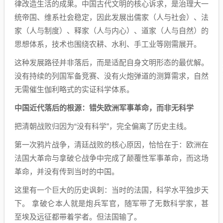
律改造生活的成果。中国古代文明的核心诉求，是治理大一
统帝国、维系社会稳定，因此发展出儒家（人与社会）、法
家（人与制度）、释家（人与内心）、道家（人与自然）的
思想体系，技术也围绕农耕、水利、手工业等刚需展开。
这种发展路径并非落后，而是适配自身文明形态的最优解。
没有持续的列国军备竞赛、没有火炮弹道的测算需求，自然
无需催生伽利略式的实证科学体系。
中国近代落后的根源：错失欧洲军事革命，而非无科学
把清朝战败归因为“没有科学”，完全偏离了历史主线。
第一次鸦片战争，清廷战败的核心原因，恰恰在于：欧洲在
法国大革命与拿破仑战争中完成了颠覆性军事革命，而这场
革命，并没有传到当时的中国。
这里有一个巨大的历史讽刺：当时的法国，科学水平独步天
下。 拿破仑本人就是炮兵军官，随军带了无数科学家，甚
至埃及远征都带着学者。但法国输了。