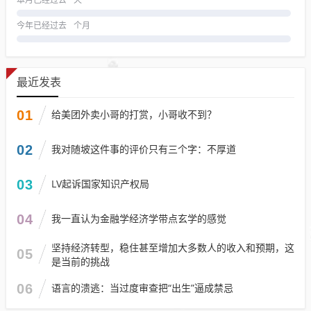
本月已经过去
天
今年已经过去
个月
最近发表
01
给美团外卖小哥的打赏，小哥收不到？
02
我对随坡这件事的评价只有三个字：不厚道
03
LV起诉国家知识产权局
04
我一直认为金融学经济学带点玄学的感觉
坚持经济转型，稳住甚至增加大多数人的收入和预期，这
05
是当前的挑战
06
语言的溃逃：当过度审查把“出生”逼成禁忌