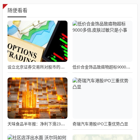
随便看看
设立北京证券交易所对股市的影响
低价合金饰品致癌物超标9000多倍,皮肤过敏只是小事
奇瑞汽车港股IPO三重优势凸显
天味食品半年报：净利下滑23%，下半年需狂揽26亿救命钱！