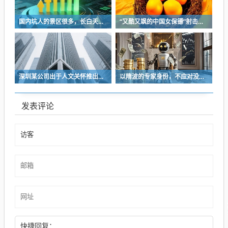
国内坑人的景区很多，长白天池只是其中被坑印象最深的那一个
“又酷又飒的中国女保镖”射击夺冠
深圳某公司出于人文关怀推出内部托管，结果无孩单身员工举报了，核心理由有两个
以隋波的专家身份，不应对没统一标准的口味指手画脚，依仗专家身份欺负一线厨师
发表评论
快捷回复：