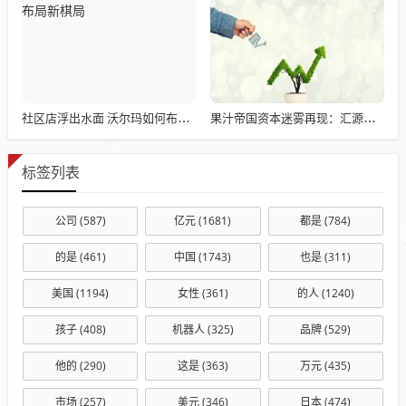
社区店浮出水面 沃尔玛如何布局新棋局
果汁帝国资本迷雾再现：汇源重组风暴再起
标签列表
公司
(587)
亿元
(1681)
都是
(784)
的是
(461)
中国
(1743)
也是
(311)
美国
(1194)
女性
(361)
的人
(1240)
孩子
(408)
机器人
(325)
品牌
(529)
他的
(290)
这是
(363)
万元
(435)
市场
(257)
美元
(346)
日本
(474)