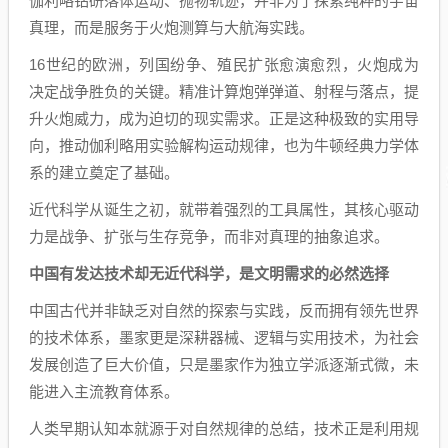
伽利略钻研落体运动、抛物轨迹，并非为了探索纯粹的宇宙
真理，而是服务于火炮测算与大航海实践。
16世纪的欧洲，列国纷争、殖民扩张愈演愈烈，火炮成为
决定战争胜负的关键。精准计算炮弹弹道、射程与落点，提
升火炮威力，成为迫切的现实需求。正是这种极致的实用导
向，推动伽利略用实验解构运动规律，也为牛顿经典力学体
系的建立奠定了基础。
近代科学从诞生之初，就带着强烈的工具属性，其核心驱动
力是战争、扩张与生存竞争，而非对真理的抽象追求。
中国有发达技术却无近代科学，是文明需求的必然选择
中国古代并非缺乏对自然的探索与实践，反而拥有领先世界
的技术体系，墨家更是深耕器械、逻辑与实用技术，为社会
发展创造了巨大价值，只是墨家作为独立学派逐渐式微，未
能进入主流教育体系。
人类早期认知本就源于对自然规律的总结，技术正是利用规