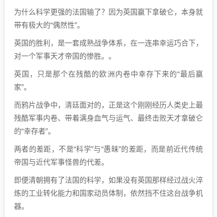
为什么科学更强的法国输了？因为英国赢下拿破仑，本身就
带有极大的“偶然性”。
英国的胜利，是一套成熟战争体系，在一连串幸运巧合下，
对一个军事天才帝国的惨胜。。
英国，只是那个在残酷的欧洲内卷中幸存下来的“最后赢
家”。
而鸦片战争中，清廷面对的，正是这个刚刚经历人类史上最
残酷军事内卷、带着满身血气与运气、最终击败天才拿破仑
的“幸存者”。
两者的差距，不是“科学”与“愚昧”的差距，而是前近代传统
帝国与近代军事怪兽的代差。
即便清朝拥有了法国的科学，如果没有英国那样经过战火淬
炼的工业转化能力和国家动员体制，依然挡不住这台战争机
器。