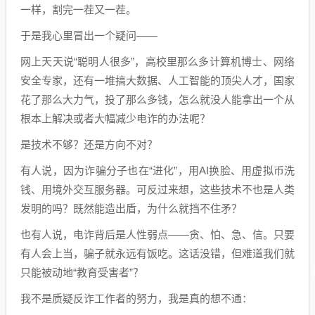
一样，割完一茬又一茬。
于是我心里冒出一个疑问——
网上天天说“聪明人很多”，高校里那么多计算机博士、网络
安全专家，还有一堆搞大数据、人工智能的顶尖人才，国家
花了那么大力气，投了那么多钱，怎么就没人能拿出一个从
根本上解决或者大幅减少电诈的办法呢？
是技术不够？还是方向不对？
有人说，因为诈骗分子也在“进化”，用AI换脸、用虚拟币洗
钱、用境外交互服务器。可反过来想，这些技术不也是人类
发明的吗？既然能造出盾，为什么就挡不住矛？
也有人说，电诈背后是人性弱点——贪、怕、急、信。只要
有人会上当，骗子就永远有饭吃。这话没错，但难道我们就
只能被动地“教育受害者”？
我不是质疑反诈工作者的努力，我是真的想不通：