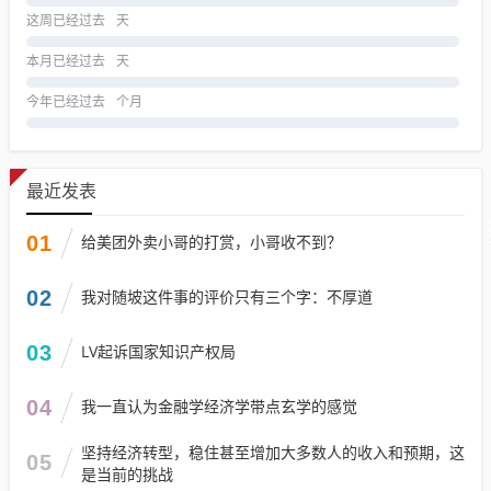
这周已经过去
天
本月已经过去
天
今年已经过去
个月
最近发表
01
给美团外卖小哥的打赏，小哥收不到？
02
我对随坡这件事的评价只有三个字：不厚道
03
LV起诉国家知识产权局
04
我一直认为金融学经济学带点玄学的感觉
坚持经济转型，稳住甚至增加大多数人的收入和预期，这
05
是当前的挑战