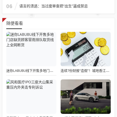
06
语言的溃逃：当过度审查把“出生”逼成禁忌
随便看看
迷你LABUBU线下开售多地门店缺货顾客冒雨排队取货线上全网断货
连续7份财报“造假”！城地香江被监管重锤，3名前高管遭追责，市值蒸发超10亿