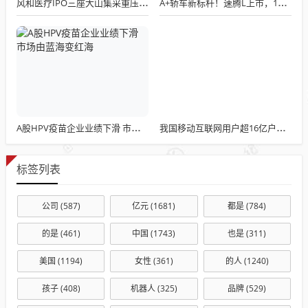
风和医疗IPO三座大山集采重压内外夹击专利诉讼
A+轿车新标杆！速腾L上市，11.49万起配高速自动驾驶，空间堪比B级！
A股HPV疫苗企业业绩下滑 市场由蓝海变红海
我国移动互联网用户超16亿户均流量20.87GB
标签列表
公司
(587)
亿元
(1681)
都是
(784)
的是
(461)
中国
(1743)
也是
(311)
美国
(1194)
女性
(361)
的人
(1240)
孩子
(408)
机器人
(325)
品牌
(529)