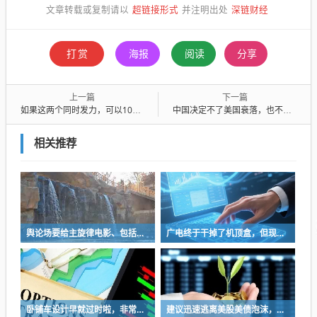
超链接形式
深链财经
文章转载或复制请以
并注明出处
打赏
海报
阅读
分享
上一篇
下一篇
如果这两个同时发力，可以100%替代石油进口，一滴油都不需要进口
中国决定不了美国衰落，也不会因为你天天说人家衰落，人家就会真衰落
相关推荐
舆论场要给主旋律电影、包括所有影视和艺术创作多一些发挥空间
广电终于干掉了机顶盒，但现在没多少人看电视了…
卧铺车设计早就过时啦，非常不具备人性化
建议迅速逃离美股美债泡沫，AI正加速而非延缓其泡沫破裂