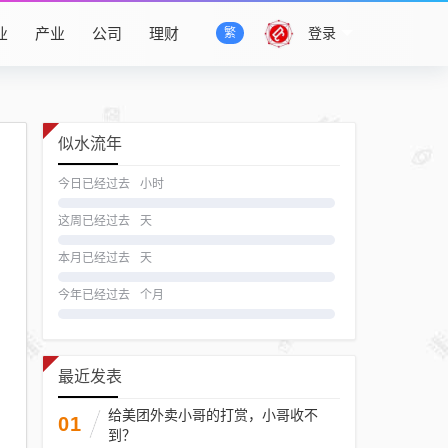
业
产业
公司
理财
登录
繁
似水流年
今日已经过去
小时
这周已经过去
天
本月已经过去
天
今年已经过去
个月
最近发表
给美团外卖小哥的打赏，小哥收不
01
到？