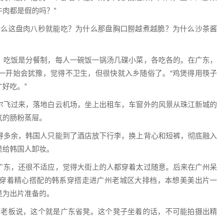
肉都是假的吗？”
什么这盘肉八秒就能吃？为什么那盘胸口朥越煮越脆？为什么沙茶酱
，吃饭是分餐制，每人一碗饭一锅汤几碟小菜，各吃各的。在广东，
一开始会犹豫，觉得不卫生，但很快就入乡随俗了。“鸡煲得用筷子
好吃。”
尔飞过来，落地白云机场，坐上出租车，车窗外的风景从珠江新城的
气的肠粉蒸屉。
得多余，韩国人只能到了酒店放下行李，换上背心和短裤，彻底融入
是给韩国人卸妆。
广东，还很不适应，觉得大街上的人都穿着太过随意。后来在广州呆
穿着精心搭配的韩系穿搭走进广州老城区大排档，本想美美出片一
是为出片准备的。
。老板说，这个就是广东省凳。这个凳子坐着的话，不可能拍摄出精