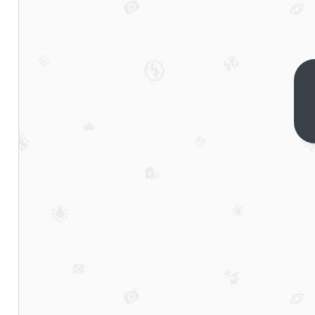
在讨
论婚
姻稳
下一
篇
定性
时，
包办
婚姻
展现
出一
些值
得关
注的
特点