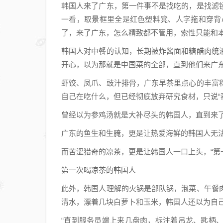
韩国人来了广东，第一件事不是找吃的，是找滤
一看，取景框里全是红色塑料凳、人字拖和穿背
了，来了广东，怎么精致都不管用，索性只能和
韩国人对中餐的认知，长期被炸酱面和糖醋肉统
开心，以为那就是中国菜的全部，直到他们来广
虾饺、凤爪、豉汁排骨，广东早茶里点心的丰富
自己在吃什么，但已经彻底放弃研究食材，只说“
曾经以为参鸡汤就是大补尽头的韩国人，直到来
广东的鱼生和生腌，更是让热爱海鲜的韩国人无
而苦涩猎奇的凉茶，更是让韩国人一口上头，“第
第一次喝凉茶的韩国人
此外，韩国人理解的火锅是部队锅，泡菜、午餐
清水，漂着几块白萝卜和玉米，韩国人还以为自
“直到服务员端上来几盘肉，标注着吊龙、匙柄