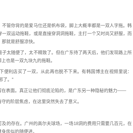
，不管你背的是爱马仕还是帆布袋，脚上大概率都是一双人字拖。韩
穿一双运动拖鞋，或是直接穿洞洞拖鞋，主打一个又时尚又舒服，而
，那就是舒服凉快。
鞋子太随便了，太不精致了。但在广东待了两天后，他们发现路上所
脚上也是一双九块九的拖鞋。
下便利店买了一双，从此再也脱不下来。有韩国博主在视频里说：
邪了。”
留在表面。真正让他们彻底沦陷的，是广东另一种隐秘的魅力——
恪守的阶层焦虑，在这里突然失去了意义。
可及的存在。广州的高尔夫球场，一场18洞的费用只需要几百元，在
健身房似的随便进。