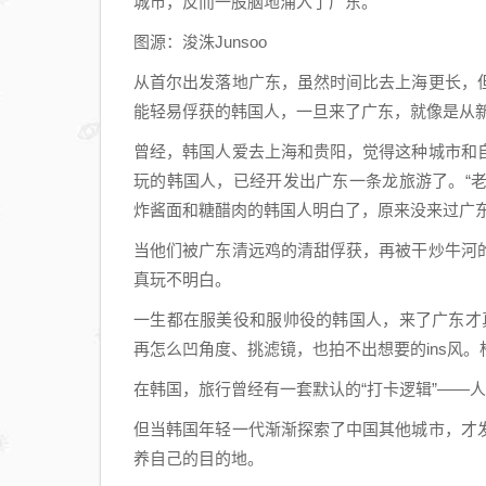
城市，反而一股脑地涌入了广东。
图源：浚洙Junsoo
从首尔出发落地广东，虽然时间比去上海更长，
能轻易俘获的韩国人，一旦来了广东，就像是从
曾经，韩国人爱去上海和贵阳，觉得这种城市和
玩的韩国人，已经开发出广东一条龙旅游了。“
炸酱面和糖醋肉的韩国人明白了，原来没来过广东
当他们被广东清远鸡的清甜俘获，再被干炒牛河
真玩不明白。
一生都在服美役和服帅役的韩国人，来了广东才
再怎么凹角度、挑滤镜，也拍不出想要的ins风
在韩国，旅行曾经有一套默认的“打卡逻辑”——
但当韩国年轻一代渐渐探索了中国其他城市，才
养自己的目的地。