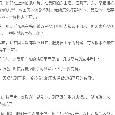
镜。他们在上海拍武康路，在贵阳拍东山塔，但到了广东，举起相机
心的大爷。构图怎么调都不对，光线怎么打都不ins。最后他们放弃
本地人一样松弛下来了。
治。那两样东西在韩国被改良得连中国人都认不出来，但大家吃得很
东，一瞬间就被早茶击穿了。
程度，让韩国人数都数不过来。服务员上菜的时候，有人根本不知道
再来一笼”。
了广东，才发现广东的鸡煲里面要加十几味复杂的滋补香料；
法拒绝，即使冒着拉肚子的风险，也得一探究竟；
一天喝苦到干呕，听老板说能下火后感觉喝了真的有用”。
肉、拉面片，红彤彤一锅乱炖。到了潮汕牛肉火锅店，锅底端上来，
己被坑了。
、胸口朥，他们一个都看不懂。涮了几秒捞起来，入口，整个人都呆