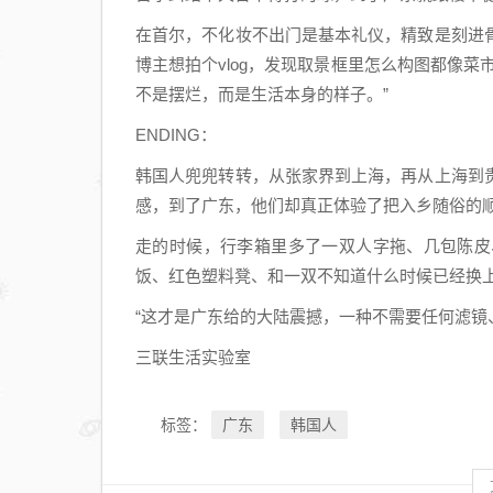
在首尔，不化妆不出门是基本礼仪，精致是刻进
博主想拍个vlog，发现取景框里怎么构图都像
不是摆烂，而是生活本身的样子。”
ENDING：
韩国人兜兜转转，从张家界到上海，再从上海到
感，到了广东，他们却真正体验了把入乡随俗的
走的时候，行李箱里多了一双人字拖、几包陈皮
饭、红色塑料凳、和一双不知道什么时候已经换
“这才是广东给的大陆震撼，一种不需要任何滤镜
三联生活实验室
广东
韩国人
标签：