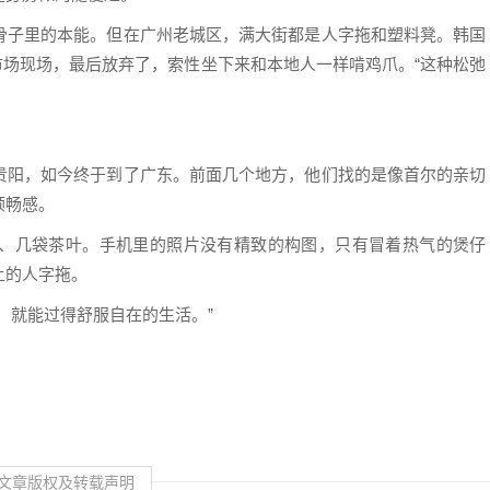
骨子里的本能。但在广州老城区，满大街都是人字拖和塑料凳。韩国
菜市场现场，最后放弃了，索性坐下来和本地人一样啃鸡爪。“这种松弛
贵阳，如今终于到了广东。前面几个地方，他们找的是像首尔的亲切
顺畅感。
、几袋茶叶。手机里的照片没有精致的构图，只有冒着热气的煲仔
上的人字拖。
、就能过得舒服自在的生活。”
文章版权及转载声明