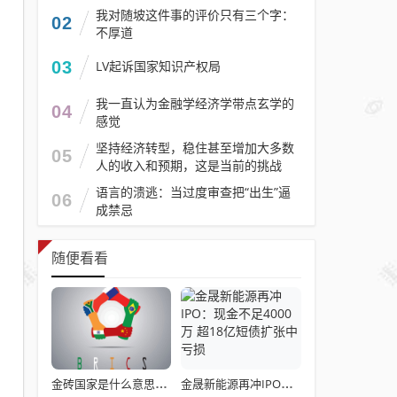
我对随坡这件事的评价只有三个字：
02
不厚道
03
LV起诉国家知识产权局
我一直认为金融学经济学带点玄学的
04
感觉
坚持经济转型，稳住甚至增加大多数
05
人的收入和预期，这是当前的挑战
语言的溃逃：当过度审查把“出生”逼
06
成禁忌
随便看看
金砖国家是什么意思？三个项目看懂金砖本质：不是慈善团，而是利益共同体
金晟新能源再冲IPO：现金不足4000万 超18亿短债扩张中亏损