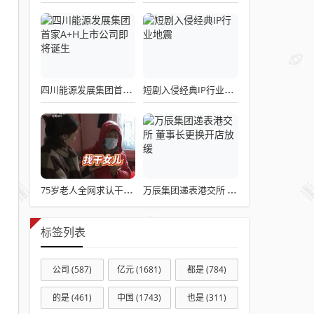
四川能源发展集团首家A+H上市公司即将诞生
短剧入侵经典IP行业地震
75岁老人全网求认干女儿:给一套房，月付3千，只求晚年有人递口热饭
万辰集团递表港交所 董事长更换开店放缓
标签列表
公司
(587)
亿元
(1681)
都是
(784)
的是
(461)
中国
(1743)
也是
(311)