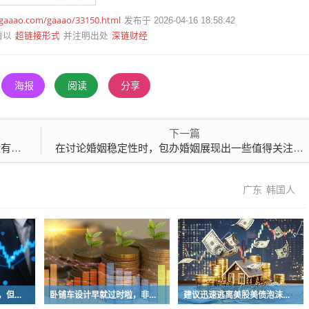
.gaaao.com/gaaao/33150.html
发布于 2026-04-16 18:58:42
超链接形式
深链财经
请以
并注明出处
海报
阅读
分享
下一篇
了？
在讨论婚姻稳定性时，包办婚姻展现出一些值得关注的特点
广东
韩国人
广电终于干掉了机顶盒，但现在没多少人看电视了…
卧铺车设计早就过时啦，非常不具备人性化
建议迅速逃离美股美债泡沫，AI正加速而非延缓其泡沫破裂