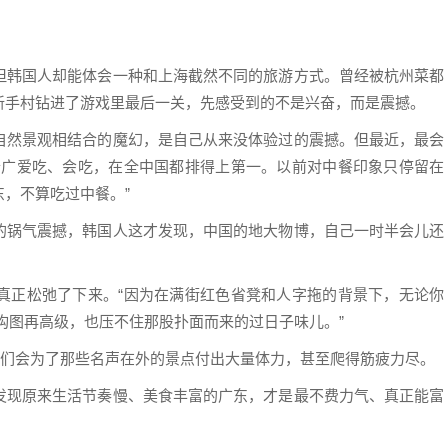
但韩国人却能体会一种和上海截然不同的旅游方式。曾经被杭州菜都
新手村钻进了游戏里最后一关，先感受到的不是兴奋，而是震撼。
自然景观相结合的魔幻，是自己从来没体验过的震撼。但最近，最会
老广爱吃、会吃，在全中国都排得上第一。以前对中餐印象只停留在
，不算吃过中餐。”
的锅气震撼，韩国人这才发现，中国的地大物博，自己一时半会儿还
真正松弛了下来。“因为在满街红色省凳和人字拖的背景下，无论你
。构图再高级，也压不住那股扑面而来的过日子味儿。”
人们会为了那些名声在外的景点付出大量体力，甚至爬得筋疲力尽。
发现原来生活节奏慢、美食丰富的广东，才是最不费力气、真正能富