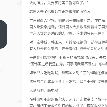
致的照片，只要享用美食就可以了。”
韩国人来了也得站在正新鸡排前面拍照
广东省鞋人字拖，则是另一重降维打击。在广东
国人也爱穿拖鞋，但韩国人大多数是穿着袜子再
为什
广东人穿的是9块9的人字拖，追求的只有一件事
么
2022
上一
对于这种鞋，韩国人一开始是拒绝的，觉得这种
篇
年以
有人都是这么穿的，连开着保时捷去买菜的大姐
后，
于是他们默默把行李箱里的乐福鞋收起来，去楼
普通
“回韩国之后我还在穿，同事问我是不是在广东中
本科
招生
如果只是吃吃喝喝，那韩国人对广东的理解还停
男女
这里的生活成本低到令人发指，以至于他们过去
比例
入乡随俗，骑电鸡
数据
没有
在韩国打不起的高尔夫，来了广东就变成了触手
了？
首尔纠结半天舍不得打的球，到了广东就跟楼下