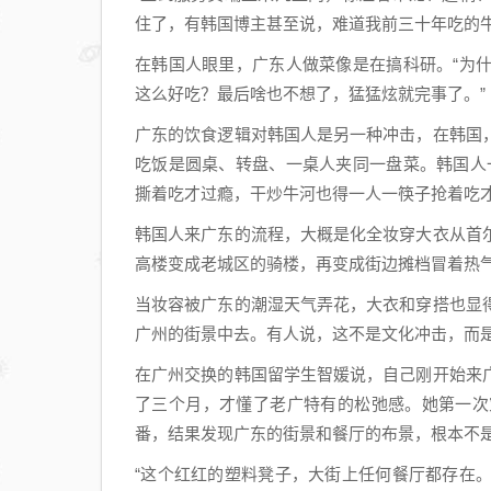
住了，有韩国博主甚至说，难道我前三十年吃的牛
在韩国人眼里，广东人做菜像是在搞科研。“为
这么好吃？最后啥也不想了，猛猛炫就完事了。”
广东的饮食逻辑对韩国人是另一种冲击，在韩国
吃饭是圆桌、转盘、一桌人夹同一盘菜。韩国人
撕着吃才过瘾，干炒牛河也得一人一筷子抢着吃才
韩国人来广东的流程，大概是化全妆穿大衣从首
高楼变成老城区的骑楼，再变成街边摊档冒着热
当妆容被广东的潮湿天气弄花，大衣和穿搭也显
广州的街景中去。有人说，这不是文化冲击，而
在广州交换的韩国留学生智媛说，自己刚开始来
了三个月，才懂了老广特有的松弛感。她第一次
番，结果发现广东的街景和餐厅的布景，根本不
“这个红红的塑料凳子，大街上任何餐厅都存在