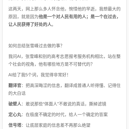
这两天，网上那么多人怀念他，惋惜他的早逝，我想最大的
原因，就是因为
他是一个对人民有用的人；是一个在过去，
让人民获得了好处的人
。
如何总结张雪峰过去做的事？
我问AI，张雪峰和别的高考志愿报考服务机构相比，站在整
个社会的视角，他有哪些地方是不可替代的？
AI给了我5个词，我觉得非常好！
翻译官
：把高深晦涩的信息，翻译成普通人听得懂、记得住
的大白话
破壁人
：敢说那些“体面人”不敢说的真话，撕掉滤镜
定心丸
：在极度不确定的时代，给人一个确定的答案
信号塔
：让底层家庭的信息差不再那么绝望