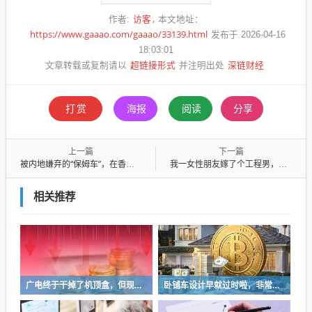
访客
作者:
本文地址：
https://www.gaaao.com/gaaao/33139.html
发布于 2026-04-16
18:03:01
超链接形式
深链财经
文章转载或复制请以
并注明出处
打赏
海报
阅读
分享
上一篇
下一篇
被内地嫌弃的“保姆车”，在香港杀疯了
我一女性朋友嫁了个工程男，男的也有类似问题，一直做试管
相关推荐
广电终于干掉了机顶盒，但现在没多少人看电视了…
卧铺车设计早就过时啦，非常不具备人性化