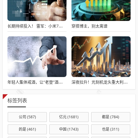
穿搭博主，别太离谱
长期持续投入！ 雷军：小米7篇论文入选国际顶级会议AAAI
年轻人集体戒酒，让“老登”酒企的天快塌了
深夜拉升！光刻机龙头重大利好传来！
标签列表
公司
(587)
亿元
(1681)
都是
(784)
的是
(461)
中国
(1743)
也是
(311)