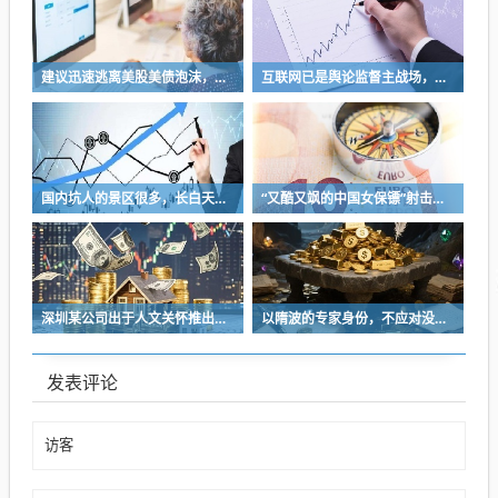
建议迅速逃离美股美债泡沫，AI正加速而非延缓其泡沫破裂
互联网已是舆论监督主战场，让我们用这五点珍惜它
国内坑人的景区很多，长白天池只是其中被坑印象最深的那一个
“又酷又飒的中国女保镖”射击夺冠
深圳某公司出于人文关怀推出内部托管，结果无孩单身员工举报了，核心理由有两个
以隋波的专家身份，不应对没统一标准的口味指手画脚，依仗专家身份欺负一线厨师
发表评论