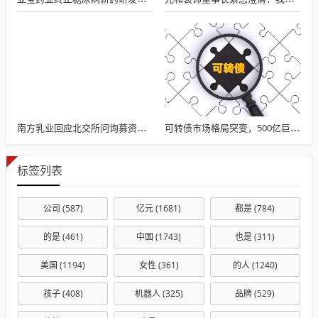
南方乳业回应北交所问询募资调减至7.5亿
可转债市场格局突变，500亿巨头退市与15天生死时速背后的投资逻辑
标签列表
公司
(587)
亿元
(1681)
都是
(784)
的是
(461)
中国
(1743)
也是
(311)
美国
(1194)
女性
(361)
的人
(1240)
孩子
(408)
机器人
(325)
品牌
(529)