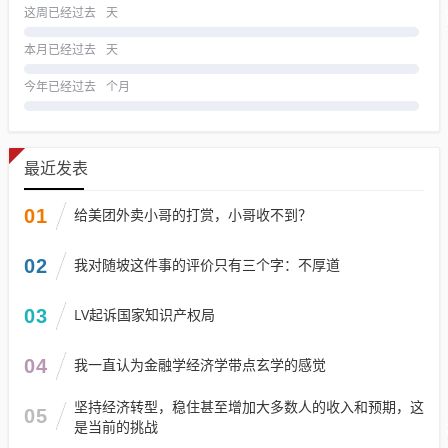
这周已经过去
天
本月已经过去
天
今年已经过去
个月
最近发表
01
给美团外卖小哥的打赏，小哥收不到？
02
我对随坡这件事的评价只有三个字：不厚道
03
LV起诉国家知识产权局
04
我一直认为金融学经济学带点玄学的感觉
坚持经济转型，稳住甚至增加大多数人的收入和预期，这
05
是当前的挑战