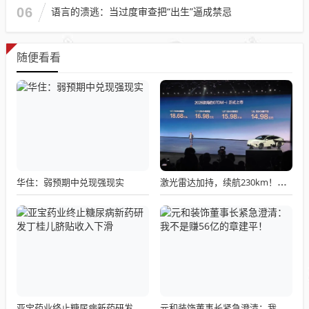
06
语言的溃逃：当过度审查把“出生”逼成禁忌
随便看看
华住：弱预期中兑现强现实
激光雷达加持，续航230km！比亚迪海豹07 DM-i上市，性价比炸裂
亚宝药业终止糖尿病新药研发丁桂儿脐贴收入下滑
元和装饰董事长紧急澄清：我不是赚56亿的章建平！