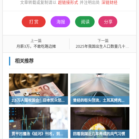
超链接形式
深链财经
文章转载或复制请以
并注明出处
打赏
海报
阅读
分享
上一篇
下一篇
月薪3万，不敢吃路边摊
2025年我国出生人口数量几十年来首次低于西方国家
相关推荐
2.5万人围攻国会！日本民众怒了：让她下台！
曾经的街头顶流，土耳其烤肉为什么消失了？
贾平凹擅改《延河》刊名，到底错在哪里？这三点才是问题的关键
回看我国近几年养成的风气习惯