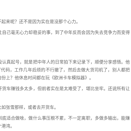
不起来呢？还不是因为实在是没那个心力。
让自己毫无心力却稳妥的事，到了中年反而会因为失去竞争力而变得
没认真起号，就是把中年人的日常拍下来记录下，顺便分享感悟。他
感写代码，工作几年后烦的不行撤了，然后去做大货司机了，别人都把
啥份上？他休息时间都在玩《欧洲卡车模拟器》。
开货车赚钱多太多，但前者实在是太难受了，堪比坐牢。还说所有让
。
比如张雪那样，或者去开货车。
到底适合做啥，做什么事压根不累，不一定离职，多做多输出，能赚
个港湾。