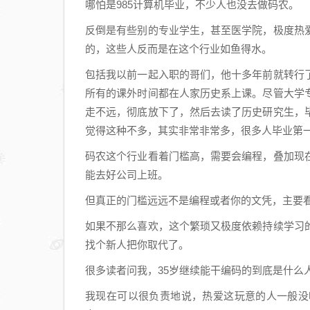
哪怕是985计算机毕业，不少人也没去做码农。
反倒是有些别的专业学生，甚至医学院，极度热
的，这些人反而是在这个行业如鱼得水。
包括我以前一起入职的哥们，他十多年前就转行
所有的课外时间都在人家历史系上课。尽管大学
走不远，彻底放下了，然后去读了历史研究生，
觉得这种不多，其实非常非常多，很多人毕业第
码农这个行业看着门槛高，需要会编程，叠加现
能去好公司上班。
但真正的门槛远远不是编程或者你的文凭，主要
如果不那么喜欢，这个繁琐又极度依赖持续学习
找个新人把你取代了。
很多读者问我，35岁继续能干编码的到底是什么
我现在可以很负责地说，热爱这玩意的人一般没