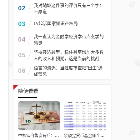
我对随坡这件事的评价只有三个字：
02
不厚道
03
LV起诉国家知识产权局
我一直认为金融学经济学带点玄学的
04
感觉
坚持经济转型，稳住甚至增加大多数
05
人的收入和预期，这是当前的挑战
语言的溃逃：当过度审查把“出生”逼
06
成禁忌
随便看看
中核钛白售资背后：战略调整还是家族资本运作
余额宝货币基金哪个好?真实案例教会你避坑