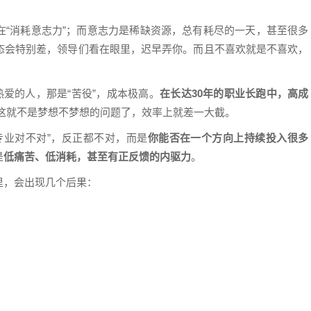
在“消耗意志力”；而意志力是稀缺资源，总有耗尽的一天，甚至很多
态会特别差，领导们看在眼里，迟早弄你。而且不喜欢就是不喜欢，
热爱的人，那是“苦役”，成本极高。
在长达30年的职业长跑中，高成
这就不是梦想不梦想的问题了，效率上就差一大截。
专业对不对”，反正都不对，而是
你能否在一个方向上持续投入很多
是
低痛苦、低消耗，甚至有正反馈的内驱力
。
里，会出现几个后果：