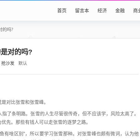
首页
留言本
经济
金融
商
对的吗?
是对的吗?
抢沙发
默认
就是对比张雪和张雪峰。
人指了条明路。张雪的人生尽管很传奇，但不应该学，风险太高了。
为优先。那些有钱人可以走张雪的逐梦之路。
咸鱼有啥区别”，所以要学习张雪那种。对张雪峰也颇有微词，认为他