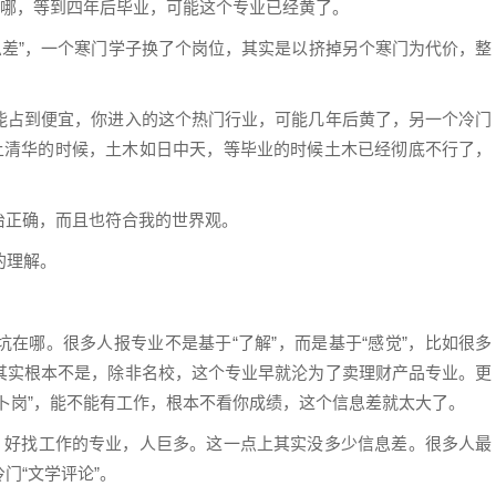
去哪，等到四年后毕业，可能这个专业已经黄了。
信息差”，一个寒门学子换了个岗位，其实是以挤掉另个寒门为代价，整
能占到便宜，你进入的这个热门行业，可能几年后黄了，另一个冷门
上清华的时候，土木如日中天，等毕业的时候土木已经彻底不行了，
治正确，而且也符合我的世界观。
的理解。
在哪。很多人报专业不是基于“了解”，而是基于“感觉”，比如很多
其实根本不是，除非名校，这个专业早就沦为了卖理财产品专业。更
卜岗”，能不能有工作，根本不看你成绩，这个信息差就太大了。
了。好找工作的专业，人巨多。这一点上其实没多少信息差。很多人最
门“文学评论”。