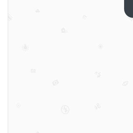
间
“救
下一
篇
猫
狗”
全是
表
演，
团伙
虚构
基
地，
专骗
爱宠
人士