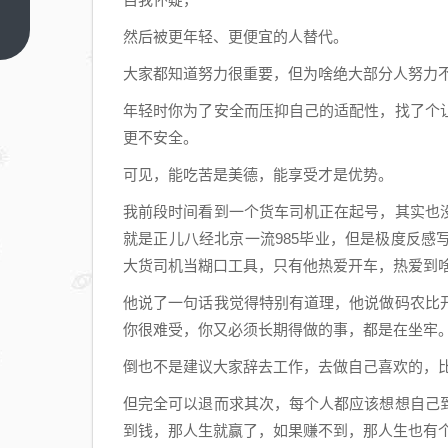
室小
年轻
上一
然后被更年轻、更便宜的人替代。
篇
吐槽
大家都知道努力很重要，但为啥绝大部分人努力
维修
贵，
年轻时你为了安全而压抑自己的适配性，找了个
我这
更不安全。
个
可见，能吃苦是美德，能享受才是优势。
70
后笑
我前段时间看到一个货车司机正在起号，其实也
了，
就是正儿八经北京一流985毕业，但是极度反
啥我
大货司机当糊口工具，只有他热爱开车，热爱到
不能
他说了一句话我觉得特别有道理，他说做码农比
自己
你很难受，你又必须长期得做的事，都是在坐牢
干？
倒也不是建议大家辞去工作，去做自己喜欢的，
但完全可以退而求其次，每个人都应该想想自己
到钱，那人生就赢了，如果赚不到，那人生也有