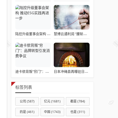
陆控升级董事会架构 推动ESG实践再进一步
慧博云通利润 “腰斩再腰斩”：营收 10 亿增 33%，职工薪酬 7.46 亿占营收 7 成，现金流 - 1.18 亿
迪卡侬背叛“穷门”：品牌转型引发消费争议
日本冲绳县再曝驻日美军性暴力事件，20 多岁士兵猥亵未成年少女
标签列表
公司
(587)
亿元
(1681)
都是
(784)
的是
(461)
中国
(1743)
也是
(311)