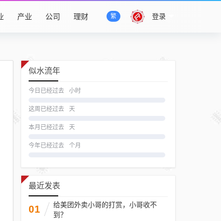
业
产业
公司
理财
登录
繁
似水流年
今日已经过去
小时
这周已经过去
天
本月已经过去
天
今年已经过去
个月
最近发表
给美团外卖小哥的打赏，小哥收不
01
到？