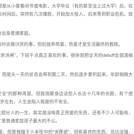
都是从小爱看闲书或电影，大学毕业（有的甚至没上过大学）后，在
长时间后，突然有几次爆款，开始加大投入，后来等到职业危机，就
分出身普通家庭。
暂时去做讨厌的事，但别放弃热爱，热爱才是生活最终的救赎。
洪闸”，下班干点真正喜欢的事，很快就把全天的debuff全部清掉
，而是头一天的状态会带到第二天，然后逐步累积起来，年龄稍微大
安全”的那种渴望。但我观察身边这些人长达十几年的长跑，有个感
十岁左右，人生会陷入极度的不安全。
绝大部分人的一生，其实是没啥真正热爱的东西，还有不少人可能有，
才是普通家庭孩子最大的不公。
爱，而是根植于人本性中的“消费欲”。但有喜欢的东西，总比没强，