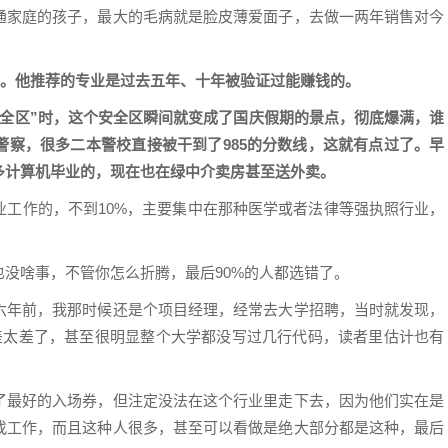
通家庭的孩子，最大的毛病就是脸皮薄爱面子，去做一两年销售对今
。他推荐的专业是过去五年、十年被验证过能赚钱的。
安全区”时，这个安全区瞬间就变成了国庆假期的景点，彻底爆满，谁
警察，很多二本警校直接被干到了985的分数线，这就有点过了。早
多计算机毕业的，现在也在绿中介卖房甚至送外卖。
业工作的，不到10%，主要集中在那种医学或者法律等强执照行业，
没啥事，不管你怎么折腾，最后90%的人都选错了。
六年前，我那时候还是个项目经理，经常去大学招聘，当时就发现，
太差太差了，甚至很明显整个大学都没写过几行代码，读者里估计也有
了最好的入场券，但注定没法在这个行业里走下去，因为他们实在是
找工作，而且这种人很多，甚至可以看做是绝大部分都是这种，最后