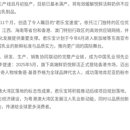
奶生产线自月初投产，目前已基本满产，将有效缓解悦鲜活鲜奶供不应
的乳制品。
11个月，创造了令人瞩目的“君乐宝速度”。依托江门独特的区位优
、江西、海南等省份和香港、澳门特别行政区的高效供应链网络，并
化发展提供重要支撑。君乐宝计划于今年6月进入新加坡等东南亚市
国乳业的新鲜标准与品质实力，推向更广阔的国际舞台。
、研发、生产、销售协同联动的完整产业链，成为中国乳业领先企
提速：2025年5月，旗下高端鲜奶悦鲜活正式登陆香港市场，迈出
松传奇人物埃鲁德·基普乔格为全球品牌代言人，成功落地肯尼亚奶粉市
澳大湾区落地的标志性成果，君乐宝将积极推动后续项目规划落地，
方经济建设，为粤港澳大湾区发展注入乳业新动能，同时以品质创新
力，传递给全球更多消费者。