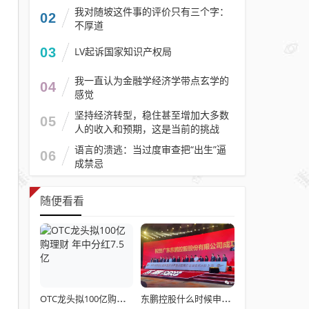
我对随坡这件事的评价只有三个字：
02
不厚道
03
LV起诉国家知识产权局
我一直认为金融学经济学带点玄学的
04
感觉
坚持经济转型，稳住甚至增加大多数
05
人的收入和预期，这是当前的挑战
语言的溃逃：当过度审查把“出生”逼
06
成禁忌
随便看看
OTC龙头拟100亿购理财 年中分红7.5亿
东鹏控股什么时候申购?手把手教你打新：从开户到卖出的全流程