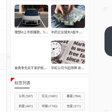
理想i6上市即爆款，5C电池+800V平台，充电10分钟续航500km
中药企业错失A股牛市机遇
蛋鸡
行情
急转
下一
篇
直
下，
晓鸣
奋勇争先实干家护航科技企业从实验室到生产线
华虹公司今起停牌 收购华力微控股权解决同业竞争
股份
一季
标签列表
度由
盈转
公司
(587)
亿元
(1681)
都是
(784)
亏
的是
(461)
中国
(1743)
也是
(311)