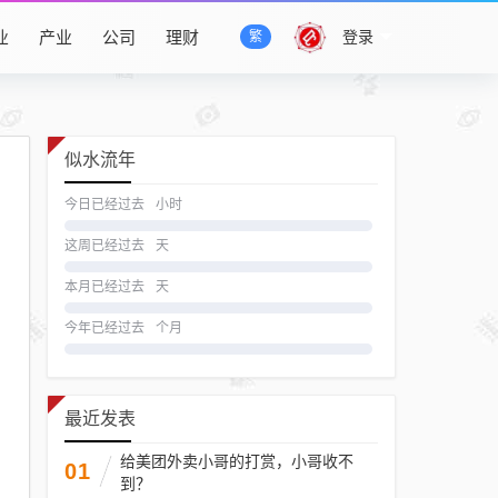
业
产业
公司
理财
登录
繁
似水流年
今日已经过去
小时
这周已经过去
天
本月已经过去
天
今年已经过去
个月
最近发表
给美团外卖小哥的打赏，小哥收不
01
到？