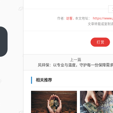
访客
https://www
作者:
本文地址：
文章转载或复制
风祥
打赏
保：
以专
上一
篇
业与
上一篇
温
风祥保：以专业与温度，守护每一份保障需
度，
守护
相关推荐
每一
份保
障需
求