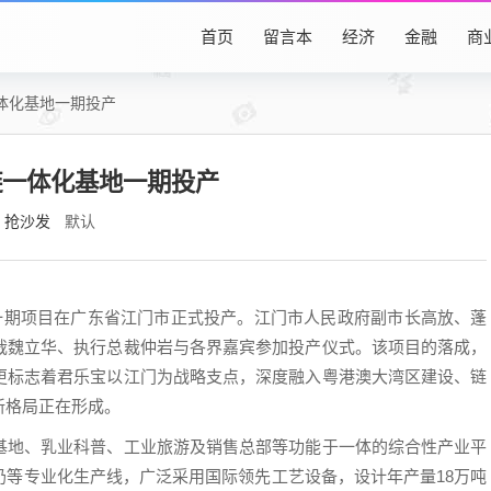
首页
留言本
经济
金融
商
体化基地一期投产
链一体化基地一期投产
抢沙发
默认
地一期项目在广东省江门市正式投产。江门市人民政府副市长高放、蓬
裁魏立华、执行总裁仲岩与各界嘉宾参加投产仪式。该项目的落成，
更标志着君乐宝以江门为战略支点，深度融入粤港澳大湾区建设、链
新格局正在形成。
基地、乳业科普、工业旅游及销售总部等功能于一体的综合性产业平
奶等专业化生产线，广泛采用国际领先工艺设备，设计年产量18万吨