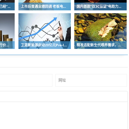
五粮液批价回升，白酒已经“筑底”？
上市后首遇业绩回调 老板电器将完成代际交棒 少帅掌舵闯存量周期
国内首款“双3C认证”电助力自行车上市，京东京造率先完成全链路安全认证
宇树科技：确定本次发行价格为 150.80元/股
卫蓝新能源启动20亿元Pre-IPO轮融资 冲刺2027年创业板上市
精准适配新生代喂养需求，海普诺凯双新品解锁育儿新选择！