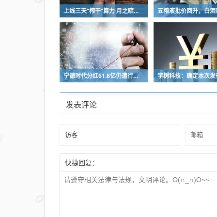
上线三天“榨干”算力 月之暗面被Kimi K3“逼”着IPO
宁德时代分红61.8亿仍遭行业“去宁德化” 曾毓群的“尊重考题”该怎么答？
发表评论
快捷回复：