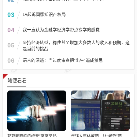
03
LV起诉国家知识产权局
04
我一直认为金融学经济学带点玄学的感觉
坚持经济转型，稳住甚至增加大多数人的收入和预期，这
05
是当前的挑战
06
语言的溃逃：当过度审查把“出生”逼成禁忌
随便看看
彭慕曦面临的绝非“高高举起，轻轻放下”
年轻人集体戒酒，让“老登”酒企的天快塌了