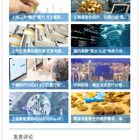
上线三天“榨干”算力 月之暗面被Kimi K3“逼”着IPO
五粮液批价回升，白酒已经“筑底”？
上市后首遇业绩回调 老板电器将完成代际交棒 少帅掌舵闯存量周期
国内首款“双3C认证”电助力自行车上市，京东京造率先完成全链路安全认证
宁德时代分红61.8亿仍遭行业“去宁德化” 曾毓群的“尊重考题”该怎么答？
宇树科技：确定本次发行价格为 150.80元/股
卫蓝新能源启动20亿元Pre-IPO轮融资 冲刺2027年创业板上市
精准适配新生代喂养需求，海普诺凯双新品解锁育儿新选择！
发表评论