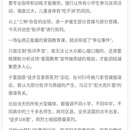
要专业指导和训练才能做到，强行让所有小学生参与这项活
动，强度过大，儿童身体有“吃不消”的风险。
以上“三种”杂音的出现，进一步催生部分官媒与部分官媒，
今天对这些“批评者”进行批判。
一场弘扬正能量的爱国教育课，就这样成了“争议事件”。
只是压制“批评声音”，是无法让大众都心服口服的，还是要
梳理和分析这场“爱国教育”宣传被质疑的根由，才能团结凝
聚更多人心。
宁夏固原“徒步百里祭英烈”活动，在4月3号被几家官媒报道
后，我认为部分批评与质疑的产生，与过于“宏大而片面”的
报道有关。
比如当天的所有大型媒体，都强调不同小学，不同中学，不
同高中的三千多名师生，跨月区县，全员凌晨四点半出发，
“徒步108里”，到烈士陵园祭奠英烈。