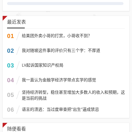
最近发表
01
给美团外卖小哥的打赏，小哥收不到？
02
我对随坡这件事的评价只有三个字：不厚道
03
LV起诉国家知识产权局
04
我一直认为金融学经济学带点玄学的感觉
坚持经济转型，稳住甚至增加大多数人的收入和预期，这
05
是当前的挑战
06
语言的溃逃：当过度审查把“出生”逼成禁忌
随便看看