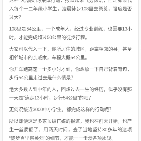
这种“大部队”的集体行动，报道起来气势恢宏，但是如果代
入每个一二年级小学生，凌晨徒步108里去祭奠，强度是否
过大？
108里是54公里，一个成年人，经过专业训练，也需要13小
时，才能完成超过50公里的徒步行程。
大家可以代入一下，你所居住的城区，距离相邻的县，甚至
相邻城市的亲戚家，车程大概54公里。
你开车跑高速一个多小时才到，你想象一下自己背着背包，
步行54公里走过去是什么情景？
绝大多数人到中年的人，回想过去一生的经历，似乎没有那
一天是“连走13小时，步行54公里”的吧？
更何况接近3000中小学生，都完成这样的行动呢？
所以即便这是多家顶级官媒的报道，我也在前天开始，也产
生一丝质疑了，用两天时间，查了当地坚持30多年的这项
“徒步百里祭英烈”的细节，才能一一击溃各项质疑。