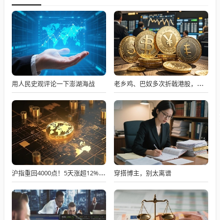
用人民史观评论一下澎湖海战
老乡鸡、巴奴多次折戟港股，餐饮上市变难了吗？
穿搭博主，别太离谱
沪指重回4000点！5天涨超12%的创业板 午后现惊险一刻！什么信号？