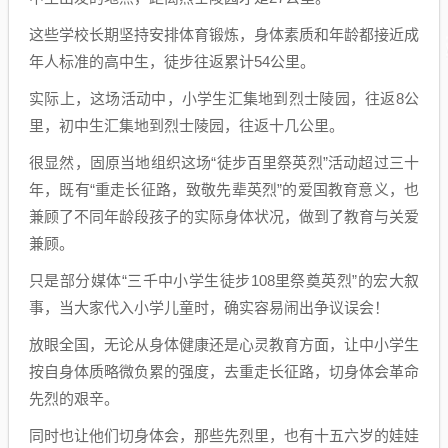
这些学校长期坚持安排体育锻炼，身体素质和年龄都接近成
年人标准的高中生，徒步往返累计54公里。
实际上，这场活动中，小学生汇集地到烈士陵园，往返8公
里，初中生汇集地到烈士陵园，往返十几公里。
很显然，固原当地组织这场“徒步百里祭英烈”活动超过三十
年，既有“重走长征路，致敬先辈英烈”的爱国教育意义，也
兼顾了不同年龄段孩子的实际身体状况，做到了教育与关爱
兼顾。
只是部分媒体“三千中小学生徒步108里祭奠英烈”的宏大叙
事，当大家代入小学儿童时，确实容易闹出争议误会！
放眼全国，无论从身体健康还是心灵教育方面，让中小学生
按自身体质略微负累的强度，去重走长征路，切身体会革命
先烈的艰辛。
同时也让他们切身体会，那些先烈里，也有十五六岁的娃娃