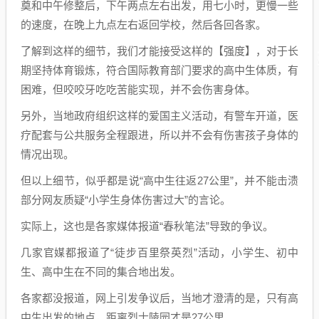
奠和中午修整后，下午两点左右出发，用七小时，更慢一些
的速度，在晚上九点左右返回学校，然后各回各家。
了解到这样的细节，我们才能接受这样的【强度】，对于长
期坚持体育锻炼，符合国际教育部门要求的高中生体质，有
困难，但咬咬牙吃吃苦能实现，并不会伤害身体。
另外，当地政府组织这样的爱国主义活动，有警车开道，医
疗配套与公共服务全程跟进，所以并不会有伤害孩子身体的
情况出现。
但以上细节，似乎都是说“高中生往返27公里”，并不能击溃
部分网友质疑“小学生身体伤害过大”的言论。
实际上，这也是各家媒体报道“春秋笔法”导致的争议。
几家官媒都报道了“徒步百里祭英烈”活动，小学生、初中
生、高中生在不同的集合地出发。
各家都没报道，网上引发争议后，当地才澄清的是，只有高
中生出发的地点，距离烈士陵园才是27公里。