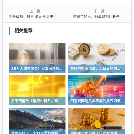
上一篇
下一篇
李旻律师：抖音 淘天 小红书上“优思益”可能涉嫌虚假广告罪 将受到刑事处罚
这届年轻人，扫墓祭祖比长辈还积极了？
相关推荐
2.5万人围攻国会！日本民众怒了：让她下台！
曾经的街头顶流，土耳其烤肉为什么消失了？
贾平凹擅改《延河》刊名，到底错在哪里？这三点才是问题的关键
回看我国近几年养成的风气习惯
我曾经找了一个22公里的岗位，坚持了2个星期就坚持不下去了
中国青少年足球人口近30年是断崖式下降