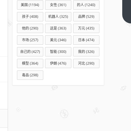
美国
(1194)
女性
(361)
的人
(1240)
琦后
退，
下一
孩子
(408)
机器人
(325)
品牌
(529)
篇
美
他的
(290)
这是
(363)
万元
(435)
ONE
在赌
市场
(257)
美元
(346)
日本
(474)
一场
自己的
(427)
智能
(300)
我的
(326)
没有
“顶
模型
(364)
伊朗
(476)
河北
(290)
流”
的未
毒品
(298)
来