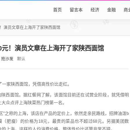
首页
留言本
经济
金融
商
元！演员文章在上海开了家陕西面馆
00元！演员文章在上海开了家陕西面馆
抢沙发
默认
开了一家陕西面馆，凭借高性价比走红。
”的陕西面馆。据红餐网了解，该面馆目前还在试营业阶段，就凭借明
上大众点评上海陕菜热门榜第一名。
区”之称的上海，该店在产品的定价上，依然走亲民路线，招牌油泼b
汁肉夹馍（肥瘦）的价格为18元，最贵的菜品也不超过68元。另据美团数
金的上海，这样的人均消费价格，整体性价比还算非常不错。