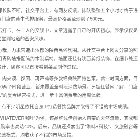
都长队不断。社交平台上，有网友反馈，排队整整五个小时才终于进
门店的黄牛代排服务，最高价格甚至炒到了500元。
店打卡。在二人的交谈中，文章透露了自己的开店初心，表示仅仅是
品尝到地道的西安风味。
心裁，力求营造出浓郁的陕西民俗氛围。从社交平台上网友分享的照
用青砖墙搭配简约木制桌椅，墙面还挂有陕西剪纸装饰，在细节处还
设计，顾客可以直接看到菜品制作过程。
面、肉夹馍、搅团、葫芦鸡等多款经典陕西特色菜。营业时间方面，目
00-22:00两个时段营业，暂未覆盖全时段消费场景。另据红餐网了解，门店
乐”的复合经营模式，进一步丰富消费者的用餐体验。
有不少明星依托自身IP打造餐饮品牌并取得了不错的市场成绩。
HATEVER咖啡”为例，该品牌凭借创始人自带的天然流量，其成都
购率也高达40%。后来，品牌还探索出了“咖啡+科技”、文旅融合等
经营模式，均收获了不错的市场反馈。