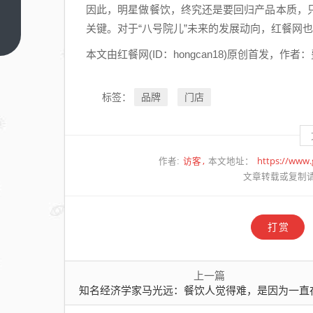
因此，明星做餐饮，终究还是要回归产品本质，
经济
关键。对于“八号院儿”未来的发展动向，红餐网
学家
上一
篇
马光
本文由红餐网(ID：hongcan18)原创首发，作
远：
餐饮
品牌
门店
标签：
人觉
得
难，
是因
访客
https://www
作者:
本文地址：
文章转载或复制
为一
直在
问一
打赏
个错
误的
问题
上一篇
知名经济学家马光远：餐饮人觉得难，是因为一直在问一个错误的问