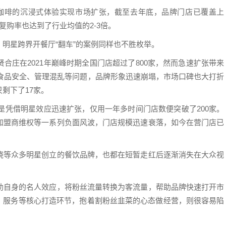
则凭借音乐+咖啡的沉浸式体验实现市场扩张，截至去年底，品牌门店已覆盖上
复购率也达到了行业均值的2-3倍。
明星跨界开餐厅“翻车”的案例同样也不胜枚举。
合庄在2021年巅峰时期全国门店超过了800家，然而急速扩张带来
出食品安全、管理混乱等问题，品牌形象迅速崩塌，市场口碑也大打折
剩下了17家。
样是凭借明星效应迅速扩张，仅用一年多时间门店数便突破了200家。
加盟商维权等一系列负面风波，门店规模迅速衰落，如今在营门店已
烧等众多明星创立的餐饮品牌，也都在短暂走红后逐渐消失在大众视
助自身的名人效应，将粉丝流量转换为客流量，帮助品牌快速打开市
品、服务等核心打造环节，抱着割粉丝韭菜的心态做经营，则很容易陷