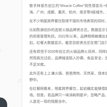
歌手林俊杰创立的“Miracle Coffee”
海、广州、成都、重庆、杭州、南京等9座城市，
在不少明星跨界餐饮取得不错的市场表现的同时，
比如陈赫创办的连锁火锅品牌贤合庄。数据显示贤
的却是管理失控。2022年以来，品牌频频被爆
扣。红餐大数据显示，截至目前贤合庄在营门店只
还有郑恺于2020年创立的火锅品牌火凤祥，同
然而高光过后，品牌接连陷入抄袭、食品安全、
不足30家。
此外还有上上谦火锅、爸爸烤肉、天然呆、烧本
野中。
在红餐网看来，明星跨界餐饮，起初确实能够借
场。但是，若品牌只一味消耗明星IP，忽略产
入昙花一现的怪圈当中。
知名