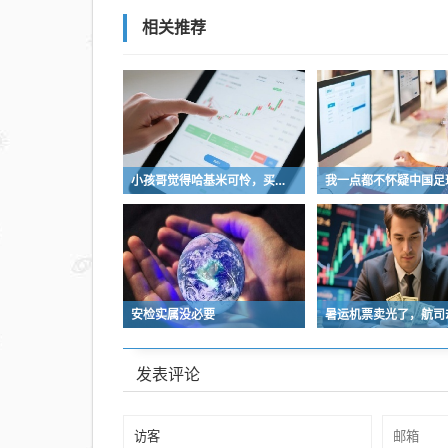
相关推荐
小孩哥觉得哈基米可怜，买了火腿肠喂哈基米，结果哈基米直接叼走他的鹦鹉…
安检实属没必要
发表评论