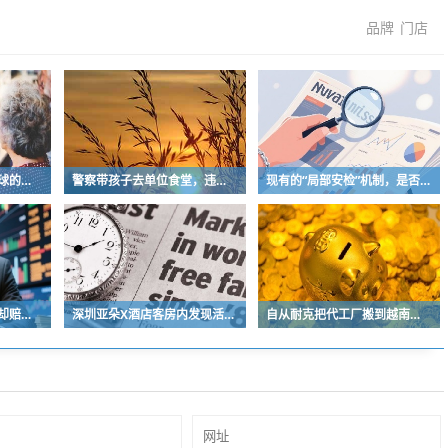
品牌
门店
我一点都不怀疑中国足球的未来
警察带孩子去单位食堂，违反了哪门子规章制度？
现有的“局部安检”机制，是否在防范旧风险的同时，制造了新隐患？
暑运机票卖光了，航司却赔惨了？
深圳亚朵X酒店客房内发现活蟑螂 半个小拇指长不断爬行
自从耐克把代工厂搬到越南孟加拉，那品控简直没法看