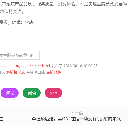
只有聚焦产品品质、服务质量、消费体验，才是实现品牌长效发展的
也将保持关注。
者：费媛；编辑：李唐。
文章版权及转载声明
.gaaao.com/gaaao/32973.html
发布于 2026-04-16 10:00:23
超链接形式
深链财经
请以
并注明出处
海报
阅读
分享
下一篇
题
李佳琦后退，美ONE在赌一场没有“顶流”的未来