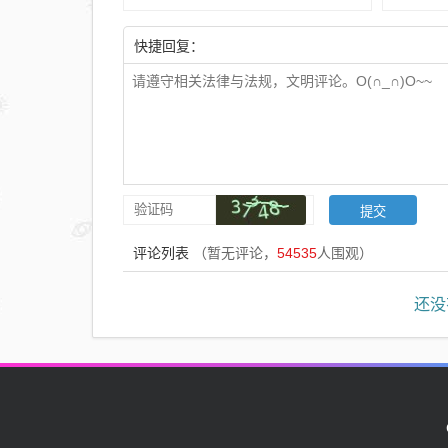
快捷回复：
评论列表
（暂无评论，
54535
人围观）
还没