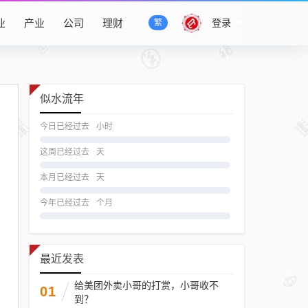
业
产业
公司
理财
登录
繁
似水流年
今日已经过去
小时
这周已经过去
天
本月已经过去
天
今年已经过去
个月
最近发表
给美团外卖小哥的打赏，小哥收不
01
到？