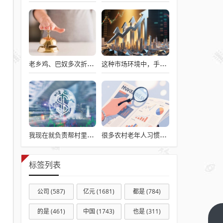
老乡鸡、巴奴多次折戟港股，餐饮上市变难了吗？
这种市场环境中，手机涨价只能是手机厂崩盘这一结果
我现在就负责帮村里申请建房的工作，现在村里不是盖不起，是没地没指标！
很多农村老年人习惯劳动，不劳动就会闲出病来
标签列表
公司
(587)
亿元
(1681)
都是
(784)
的是
(461)
中国
(1743)
也是
(311)
李佳