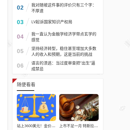
我对随坡这件事的评价只有三个字：
02
不厚道
03
LV起诉国家知识产权局
我一直认为金融学经济学带点玄学的
04
感觉
坚持经济转型，稳住甚至增加大多数
05
人的收入和预期，这是当前的挑战
语言的溃逃：当过度审查把“出生”逼
06
成禁忌
随便看看
站上3600美元！金价创历史新高之际 央行黄金持有量30年来首超美债
上市不足一月 特斯拉Model 3新车型降价1万元