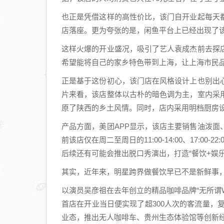
也正是凭借这样的高性价比，该门自开业起每天
店落座。更为夸张的是，闲鱼平台上已经出现了该
这样火爆的开业盛况，吸引了艺人袁成杰前去探
希望能将自己的家乡特色带到上海，让上海市民
正是基于这份初心，该门店在风格设计上也别出
片来看，该店整体以古朴的暗色调为主，室内采
原了陕西的乡土风情。同时，店内采用明档厨房
产品方面，美团APP显示，该店主要销售油泼
前该店仅在周二至周日的11:00-14:00、17:
后续还有可能会推出脱口秀演出，打造“餐饮+娱
其实，近年来，明星跨界做餐饮早已不是新鲜事，
以演员吴彦祖在去年创立的精品咖啡品牌“无所谓W
首店在开业当日便实现了超300人次的客流量，复
业态，推出无人咖啡车、贵州生态体验馆等创新