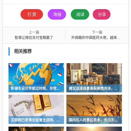
打赏
海报
阅读
分享
上一篇
下一篇
智谱让微信支付宝躺赢了
外国籍的中国医药大佬，越来越多
相关推荐
卧铺车设计早就过时啦，非常不具备人性化
建议迅速逃离美股美债泡沫，AI正加速而非延缓其泡沫破裂
互联网已是舆论监督主战场，让我们用这五点珍惜它
国内坑人的景区很多，长白天池只是其中被坑印象最深的那一个