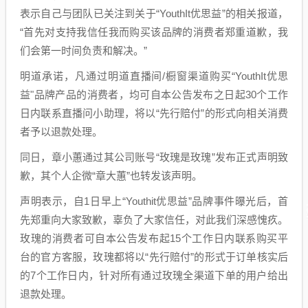
表示自己与团队已关注到关于“YouthIt优思益”的相关报道，
“首先对支持我信任我而购买该品牌的消费者郑重道歉，我
们会第一时间负责和解决。”
明道承诺，凡通过明道直播间/橱窗渠道购买“YouthIt优思
益"品牌产品的消费者，均可自本公告发布之日起30个工作
日内联系直播问小助理，将以“先行赔付”的形式向相关消费
者予以退款处理。
同日，章小蕙通过其公司账号“玫瑰是玫瑰”发布正式声明致
歉，其个人企微“章大蕙”也转发该声明。
声明表示，自1日早上“Youthit优思益”品牌事件曝光后，首
先郑重向大家致歉，辜负了大家信任，对此我们深感愧疚。
玫瑰的消费者可自本公告发布起15个工作日内联系购买平
台的官方客服，玫瑰都将以“先行赔付”的形式于订单核实后
的7个工作日内，针对所有通过玫瑰全渠道下单的用户给出
退款处理。