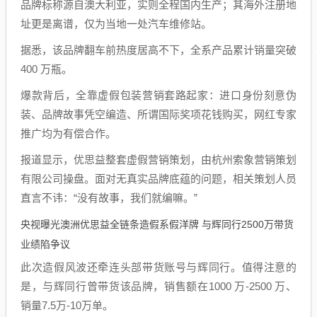
品牌标称源自澳大利亚，实则全程国内生产；其海外注册地
址更是离谱，仅为当地一处汽车维修站。
据悉，该品牌翻车前热度居高不下，全系产品累计销量突破
400 万瓶。
爆款背后，全靠虚假包装营销套路起家：进口身份刻意伪
装、品牌故事凭空编造、所谓国际奖项花钱购买，网红专家
推广均为有偿合作。
报道显示，优思益整套虚假营销策划，由杭州索象营销策划
有限公司操盘。面对无真实品牌底蕴的问题，相关策划人员
直言不讳：“没有故事，我们就编嘛。”
央视曝光澳洲优思益全链条造假系假洋牌 与辉同行2500万带货
业绩陷争议
此次造假风波还牵连头部带货账号与辉同行。值得注意的
是，与辉同行曾带货该品牌，销售额在1000 万-2500 万、
销量7.5万-10万单。