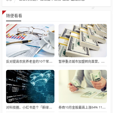
随便看看
反对提高农民养老金的10个常见借口——别再用套话敷衍
暂停重点城市加盟转向直营，库迪为何急刹车？
对科技圈，小红书是个「新绿洲」
券商10月金股最高上涨64% 11月金股重磅出炉！