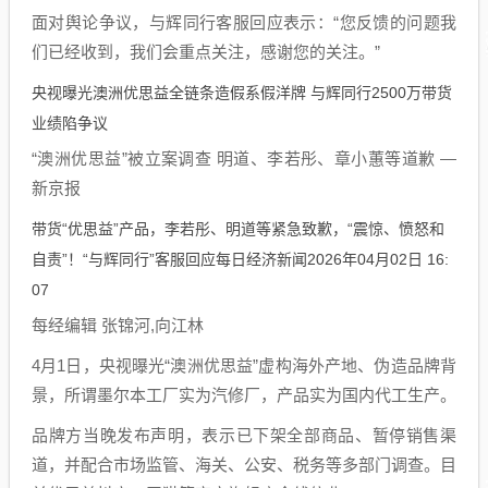
面对舆论争议，与辉同行客服回应表示：“您反馈的问题我
们已经收到，我们会重点关注，感谢您的关注。”
央视曝光澳洲优思益全链条造假系假洋牌 与辉同行2500万带货
业绩陷争议
“澳洲优思益”被立案调查 明道、李若彤、章小蕙等道歉 —
新京报
带货“优思益”产品，李若彤、明道等紧急致歉，“震惊、愤怒和
自责”！“与辉同行”客服回应每日经济新闻2026年04月02日 16:
07
每经编辑 张锦河,向江林
4月1日，央视曝光“澳洲优思益”虚构海外产地、伪造品牌背
景，所谓墨尔本工厂实为汽修厂，产品实为国内代工生产。
品牌方当晚发布声明，表示已下架全部商品、暂停销售渠
道，并配合市场监管、海关、公安、税务等多部门调查。目