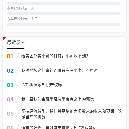
本月已经过去
天
今年已经过去
个月
最近发表
01
给美团外卖小哥的打赏，小哥收不到？
02
我对随坡这件事的评价只有三个字：不厚道
03
LV起诉国家知识产权局
04
我一直认为金融学经济学带点玄学的感觉
坚持经济转型，稳住甚至增加大多数人的收入和预期，这
05
是当前的挑战
06
语言的溃逃：当过度审查把“出生”逼成禁忌