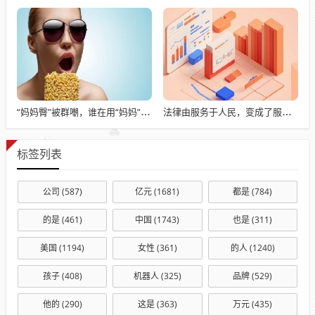
“妈妈臀”被群嘲，谁在用“妈妈”污名身体？
法律由服务于人民，变成了服务于法学届
标签列表
公司
(587)
亿元
(1681)
都是
(784)
的是
(461)
中国
(1743)
也是
(311)
美国
(1194)
女性
(361)
的人
(1240)
孩子
(408)
机器人
(325)
品牌
(529)
他的
(290)
这是
(363)
万元
(435)