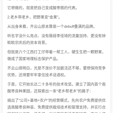
它想做的，就是把自己变成酸枣糕的代表。
2.老乡带老乡，把野果变“金果”。
从出身来看，齐云山原本算是一个debuff叠满的品牌。
听名字没什么亮点、没有薇娅李佳琦的流量加持、更没有钟
睒睒宗庆后的资本背景。
但就是六个江西打工仔带着一帮工人，硬生生把一颗野果，
做成了国家地理标志保护产品。
齐云山很明白，光是不涨价不加狠活还不够，要想保持竞争
优势，还得要牢牢拿住技术话语权。
于是，它开始长达二十多年的技术攻坚。建立了国内首个南
酸枣良种果园，还探索出一条“老乡帮老乡”的路子：
搞出了“公司+基地+农户”的经营模式，先向农户免费提供优
选南酸枣良种苗、免费提供栽培技术和管理支持，并实行合