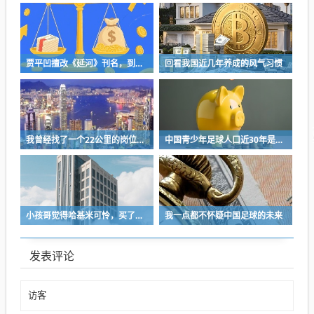
贾平凹擅改《延河》刊名，到底错在哪里？这三点才是问题的关键
回看我国近几年养成的风气习惯
我曾经找了一个22公里的岗位，坚持了2个星期就坚持不下去了
中国青少年足球人口近30年是断崖式下降
小孩哥觉得哈基米可怜，买了火腿肠喂哈基米，结果哈基米直接叼走他的鹦鹉…
我一点都不怀疑中国足球的未来
发表评论