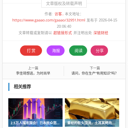
文章版权及转载声明
访客
作者:
本文地址：
https://www.gaaao.com/gaaao/32951.html
发布于 2026-04-15
20:06:40
超链接形式
深链财经
文章转载或复制请以
并注明出处
打赏
海报
阅读
分享
上一篇
下一篇
李佳琦想逃，为时尚早
请问，你在生产“有用知识”吗？
相关推荐
2.5万人围攻国会！日本民众怒了：让她下台！
曾经的街头顶流，土耳其烤肉为什么消失了？