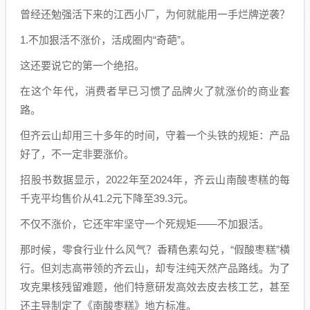
曾经还勉强活下来的江西小厂，为何就能用一手烂牌逆袭？
1.不加狠活不涨价，活成圈内“奇葩”。
这还要说它的第一个绝招。
在这个年代，消费者早已习惯了品牌火了就涨价的商业套
路。
但齐云山却用三十多年的时间，守着一个头铁的规矩：产品
好了，不一定非要涨价。
招股书数据显示，2022年至2024年，齐云山南酸枣糕的每
千克平均售价从41.2元下降至39.3元。
不仅不涨价，它还牢牢坚守一个死规矩——不加狠活。
那时候，零食行业什么风气？香精色素勾兑，“假酸枣糕”横
行。但刘志高带领的齐云山，却专注纯天然产品路线。为了
攻克果核残留难题，他们特意研发高效去皮去核工艺，甚至
还主导制定了《南酸枣糕》地方标准。