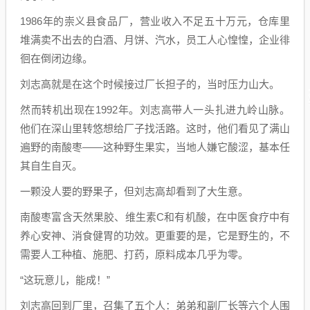
1986年的崇义县食品厂，营业收入不足五十万元，仓库里
堆满卖不出去的白酒、月饼、汽水，员工人心惶惶，企业徘
徊在倒闭边缘。
刘志高就是在这个时候接过厂长担子的，当时压力山大。
然而转机出现在1992年。刘志高带人一头扎进九岭山脉。
他们在深山里转悠想给厂子找活路。这时，他们看见了满山
遍野的南酸枣——这种野生果实，当地人嫌它酸涩，基本任
其自生自灭。
一颗没人要的野果子，但刘志高却看到了大生意。
南酸枣富含天然果胶、维生素C和有机酸，在中医食疗中有
养心安神、消食健胃的功效。更重要的是，它是野生的，不
需要人工种植、施肥、打药，原料成本几乎为零。
“这玩意儿，能成！”
刘志高回到厂里，召集了五个人：弟弟和副厂长等六个人围