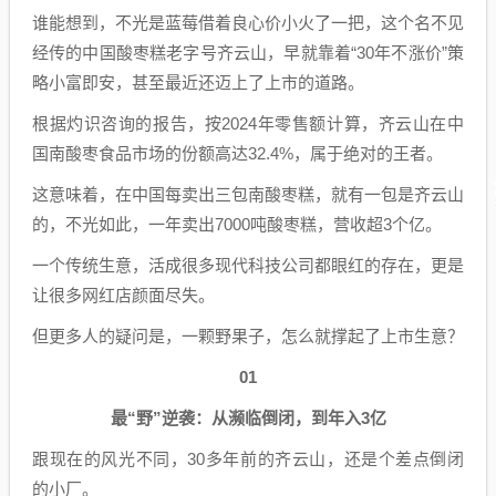
谁能想到，不光是蓝莓借着良心价小火了一把，这个名不见
经传的中国酸枣糕老字号齐云山，早就靠着“30年不涨价”策
略小富即安，甚至最近还迈上了上市的道路。
根据灼识咨询的报告，按2024年零售额计算，齐云山在中
国南酸枣食品市场的份额高达32.4%，属于绝对的王者。
这意味着，在中国每卖出三包南酸枣糕，就有一包是齐云山
的，不光如此，一年卖出7000吨酸枣糕，营收超3个亿。
一个传统生意，活成很多现代科技公司都眼红的存在，更是
让很多网红店颜面尽失。
但更多人的疑问是，一颗野果子，怎么就撑起了上市生意？
01
最“野”逆袭：从濒临倒闭，到年入3亿
跟现在的风光不同，30多年前的齐云山，还是个差点倒闭
的小厂。