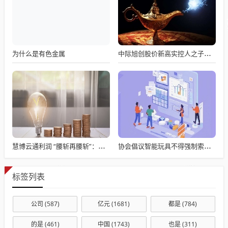
为什么是有色金属
中际旭创股价新高实控人之子套现2亿
慧博云通利润 “腰斩再腰斩”：营收 10 亿增 33%，职工薪酬 7.46 亿占营收 7 成，现金流 - 1.18 亿
协会倡议智能玩具不得强制索取个人信息
标签列表
公司
(587)
亿元
(1681)
都是
(784)
的是
(461)
中国
(1743)
也是
(311)