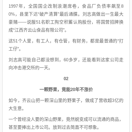
1997年，全国国企改制浪潮席卷，食品厂负债率飙至8
0%，县里下达“破产清算”最后通牒。刘志高做出一生最大
豪赌——说服51名职工掏空积蓄认购股份，将国营招牌换
成“江西齐云山食品有限公司”。
这51个人里，有工人，有仓管，有财务，都是最普通的“打
工仔”。
刘志高可能自己都没想到，60多岁，还能看到这家公司走
向冲击港交所的一天。
02
一颗野果，竟能20年不涨价
如今，齐云山把一颗深山里的野果子，做成了营收超3亿的
大生意。
一个曾经没人要的深山野果，竟然蜕变成可以流通的商品，
甚至要捧出上市公司。放到过去简直不可想象。