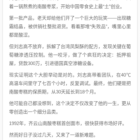
着一锅熬煮的南酸枣浆，开始中国零食史上最“土”创业。
第一批产品，老天却给他们开了一个巨大的玩笑——出现糖
霜结晶，被供销社整批退货。看着那堆“失败品”，嘴里心里
都是酸涩。
但刘志高不放弃，拆解了台湾凤梨酥的配方，发现关键在葡
萄糖渗透压控制。他一咬牙，做了个疯狂的决定：抵押祖
屋，贷款300万，引进德国真空渗糖设备。
现实证明这个大胆举动是对的。刘志高带着团队，在40℃
高温车间里守了七百个小时，反复调试。最终，他们硬是把
南酸枣糕的保质期，从30天延长到18个月。
他可能自己都没想到，这个决定不仅改变了他的一生，更从
零创造出一个细分品类。
1992年，齐云山南酸枣糕首创面市，很快获得市场好评。
然而好日子没过几天，又来了一道新难题。