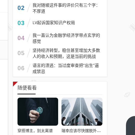
我对随坡这件事的评价只有三个字：
02
不厚道
03
LV起诉国家知识产权局
我一直认为金融学经济学带点玄学的
04
感觉
坚持经济转型，稳住甚至增加大多数
05
人的收入和预期，这是当前的挑战
语言的溃逃：当过度审查把“出生”逼
06
成禁忌
随便看看
林
穿搭博主，别太离谱
瑞幸应该尽快摆脱外卖依赖症