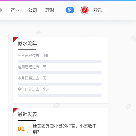
业
产业
公司
理财
登录
繁
似水流年
今日已经过去
小时
这周已经过去
天
本月已经过去
天
今年已经过去
个月
最近发表
给美团外卖小哥的打赏，小哥收不
01
到？